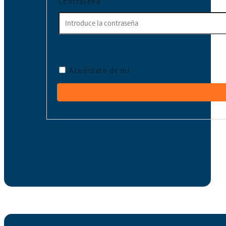
Contraseña
*
Acuérdate de mí