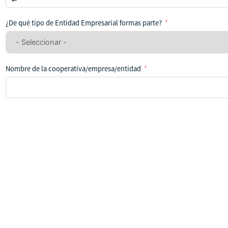
se
ha
¿De qué tipo de Entidad Empresarial formas parte?
seleccionado
ningún
país
Nombre de la cooperativa/empresa/entidad