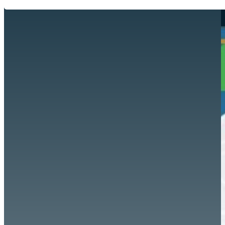
Hazte aliado
nuevo
Noticias
AYUDA
Tour guiado
Recursos para estudiantes
pronto
Guía del instructor
pronto
Contacto