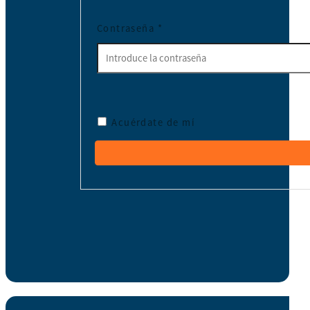
Contraseña
*
Acuérdate de mí