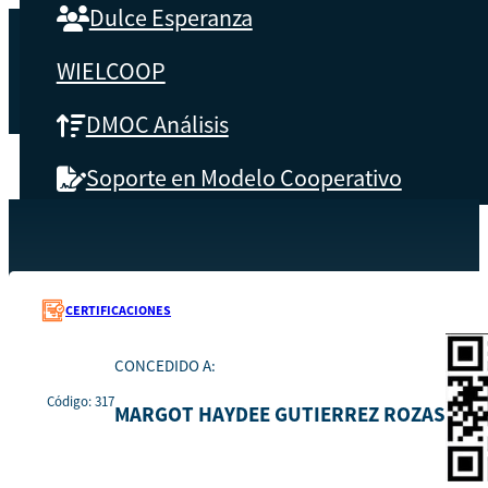
Dulce Esperanza
WIELCOOP
DMOC Análisis
Soporte en Modelo Cooperativo
SOBRE CBS
Recursos
317
Inicio
Qué es CBS
CERTIFICACIONES
Resultados clave
CONCEDIDO A:
Código: 317
Testimonios
MARGOT HAYDEE GUTIERREZ ROZAS
Instructores
pronto