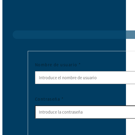
Nombre de usuario
*
Contraseña
*