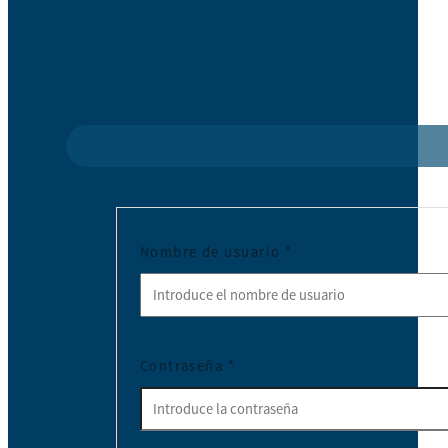
Nombre de usuario
*
Contraseña
*