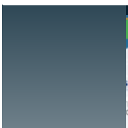
Hazte aliado
nuevo
Noticias
AYUDA
Tour guiado
Recursos para estudiantes
pronto
Guía del instructor
pronto
Contacto