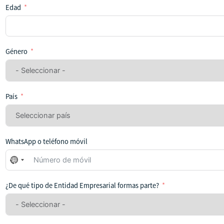
Edad
Género
País
WhatsApp o teléfono móvil
No
se
ha
¿De qué tipo de Entidad Empresarial formas parte?
seleccionado
ningún
país