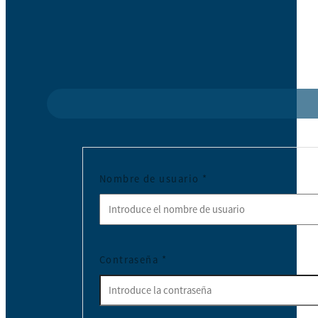
Nombre de usuario
*
Contraseña
*