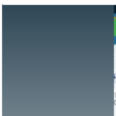
Hazte aliado
nuevo
Noticias
AYUDA
Tour guiado
Recursos para estudiantes
pronto
Guía del instructor
pronto
Contacto