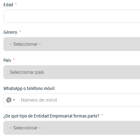
Edad
Género
País
WhatsApp o teléfono móvil
No
se
ha
¿De qué tipo de Entidad Empresarial formas parte?
seleccionado
ningún
país