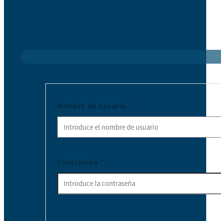
Nombre de usuario
*
Contraseña
*