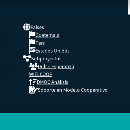
Países
Guatemala
UNA
Perú
Estados Unidos
Subproyectos
s,
Dulce Esperanza
enidos.
WIELCOOP
DMOC Análisis
Soporte en Modelo Cooperativo