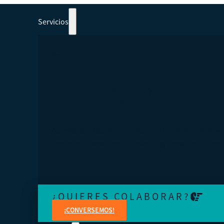
Servicios
PARTICIPAR EN CURSOS, TALLERES Y
SEMINARIOS WEB 100% ORIENTADOS A
COOPERATIVISMO.
Aprenda de expertos en temas jurídicos, administrativo
contables, financieros, de marketing y creación de cont
¿QUIERES COLABORAR?
¡CONVERSEMOS!