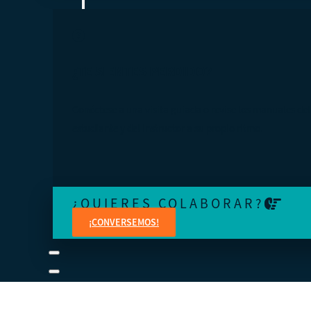
¿TE SIENTES PERDIDO?
Conéctese a una visita guiada o revise los manuales del
estudiante y del instructor a su propio ritmo.
¿QUIERES COLABORAR?
¡CONVERSEMOS!