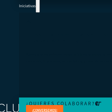
Iniciativas
COLABOREMOS Y AYUDEMOS A CREAR 
ECONOMÍA MÁS INTEGRADORA
Aprenda de expertos en temas jurídicos, administrativo
contables, financieros, de marketing y creación de cont
¿QUIERES COLABORAR?
¡CONVERSEMOS!