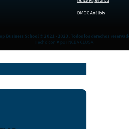
Dulce Esperanza
DMOC Análisis
op Business School © 2021 - 2023. Todos los derechos reservad
Hecho con ♥ por NCBA CLUSA.