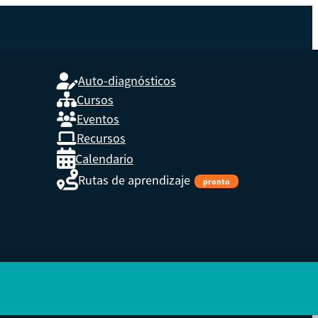
Auto-diagnósticos
Cursos
Eventos
L
Recursos
Calendario
Rutas de aprendizaje
pronto
s,
enidos.