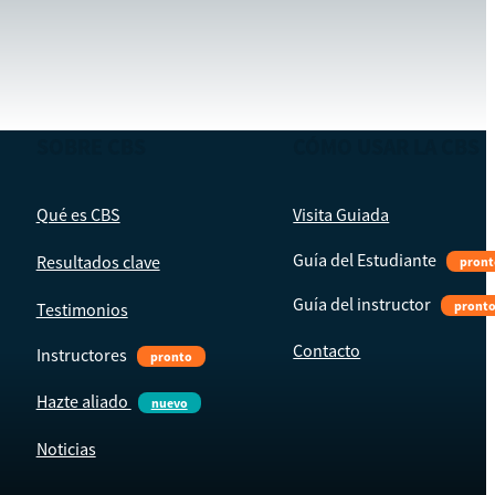
SOBRE CBS
CÓMO USAR LA CBS
Qué es CBS
Visita Guiada
Guía del Estudiante
Resultados clave
pront
Guía del instructor
pront
Testimonios
Contacto
Instructores
pronto
Hazte aliado
nuevo
Noticias