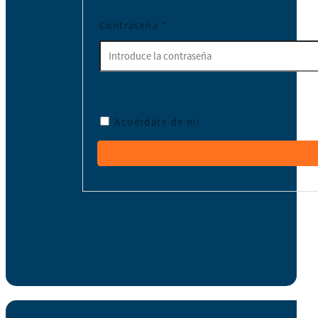
Contraseña
*
Acuérdate de mí