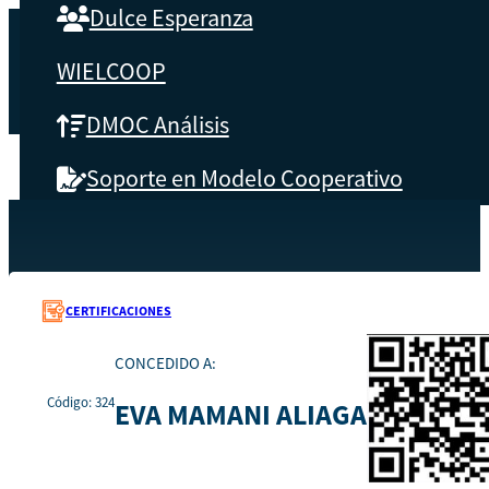
Dulce Esperanza
WIELCOOP
DMOC Análisis
Soporte en Modelo Cooperativo
SOBRE CBS
Recursos
324
Inicio
Qué es CBS
CERTIFICACIONES
Resultados clave
CONCEDIDO A:
Código: 324
EVA MAMANI ALIAGA
Testimonios
Instructores
pronto