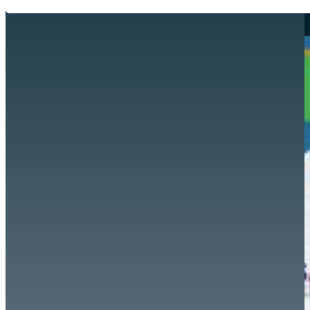
Hazte aliado
nuevo
Noticias
AYUDA
Tour guiado
Recursos para estudiantes
pronto
Guía del instructor
pronto
Contacto