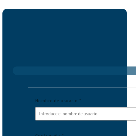
Nombre de usuario
*
Contraseña
*