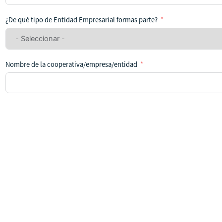
se
ha
¿De qué tipo de Entidad Empresarial formas parte?
seleccionado
ningún
país
Nombre de la cooperativa/empresa/entidad