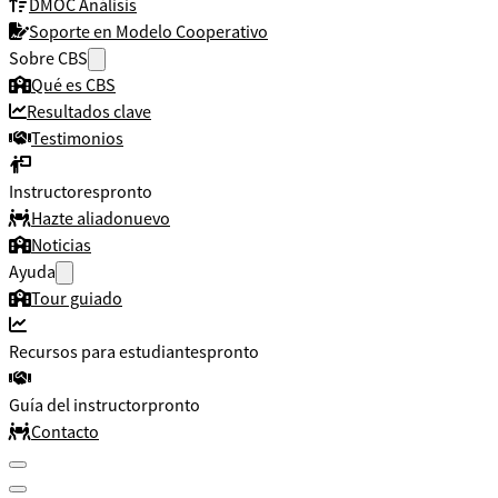
DMOC Análisis
Soporte en Modelo Cooperativo
Sobre CBS
Qué es CBS
Resultados clave
Testimonios
Instructores
pronto
Hazte aliado
nuevo
Noticias
Ayuda
Tour guiado
Recursos para estudiantes
pronto
Guía del instructor
pronto
Contacto