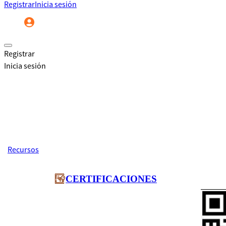
Registrar
Inicia sesión
Registrar
Inicia sesión
Recursos
325
Inicio
CERTIFICACIONES
Código:
CONCEDIDO
325
A: