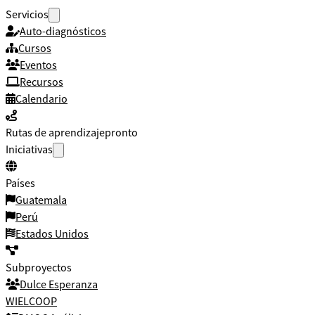
Servicios
Auto-diagnósticos
Cursos
Eventos
Recursos
Calendario
Rutas de aprendizaje
pronto
Iniciativas
Países
Guatemala
Perú
Estados Unidos
Subproyectos
Dulce Esperanza
WIELCOOP