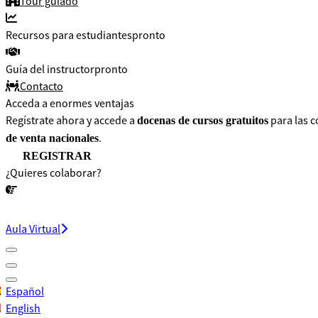
Tour guiado
Recursos para estudiantes
pronto
Guía del instructor
pronto
Contacto
Acceda a enormes ventajas
Regístrate ahora y accede a
para las c
docenas de cursos gratuitos
.
de venta nacionales
REGISTRAR
¿Quieres colaborar?
¡CONVERSEMOS!
Aula Virtual
Español
English