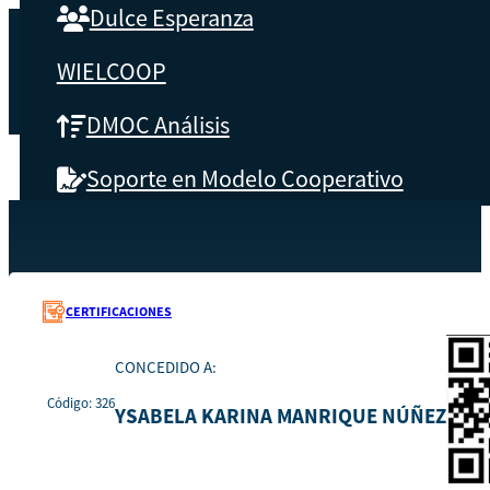
Dulce Esperanza
WIELCOOP
DMOC Análisis
Soporte en Modelo Cooperativo
SOBRE CBS
Recursos
326
Inicio
Qué es CBS
CERTIFICACIONES
Resultados clave
CONCEDIDO A:
Código: 326
Testimonios
YSABELA KARINA MANRIQUE NÚÑEZ
Instructores
pronto