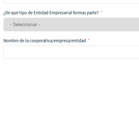
se
ha
¿De qué tipo de Entidad Empresarial formas parte?
seleccionado
ningún
país
Nombre de la cooperativa/empresa/entidad