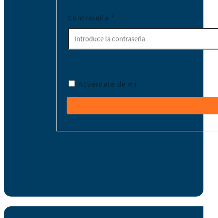
Contraseña
*
Acuérdate de mí