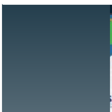
Hazte aliado
nuevo
Noticias
AYUDA
Tour guiado
Recursos para estudiantes
pronto
Guía del instructor
pronto
Contacto