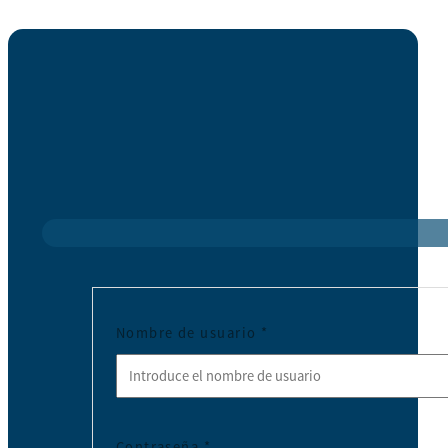
Nombre de usuario
*
Contraseña
*