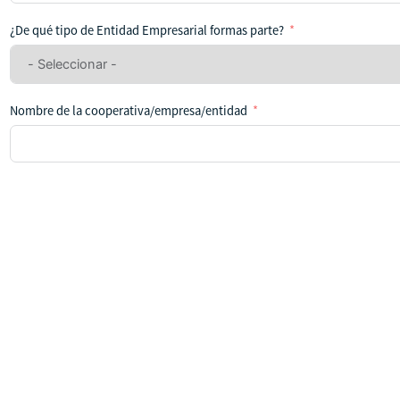
se
ha
¿De qué tipo de Entidad Empresarial formas parte?
seleccionado
ningún
país
Nombre de la cooperativa/empresa/entidad