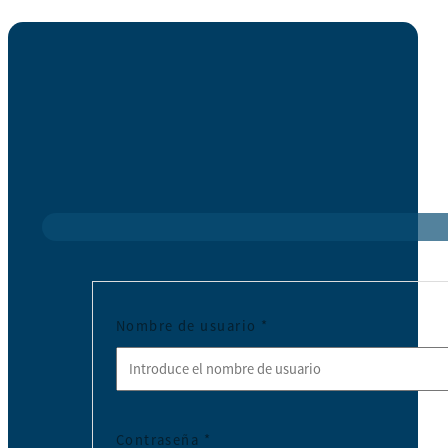
Nombre de usuario
*
Contraseña
*