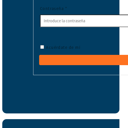
Contraseña
*
Acuérdate de mí