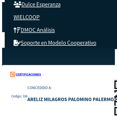
Dulce Esperanza
WIELCOOP
DMOC Análisis
Soporte en Modelo Cooperativo
SOBRE CBS
Recursos
334
Inicio
Qué es CBS
CERTIFICACIONES
Resultados clave
CONCEDIDO A:
Código: 334
Testimonios
ARELIZ MILAGROS PALOMINO PALERMO
Instructores
pronto