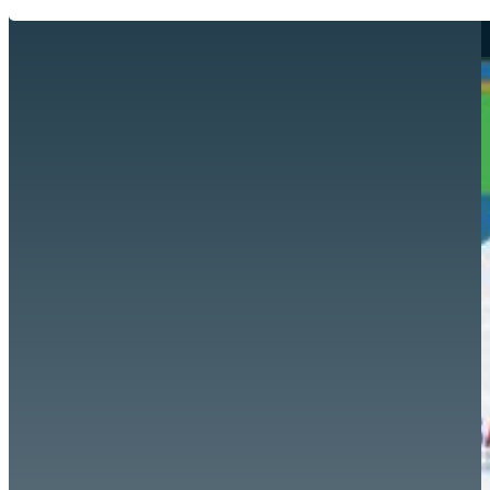
Hazte aliado
nuevo
Noticias
AYUDA
Tour guiado
Recursos para estudiantes
pronto
Guía del instructor
pronto
Contacto