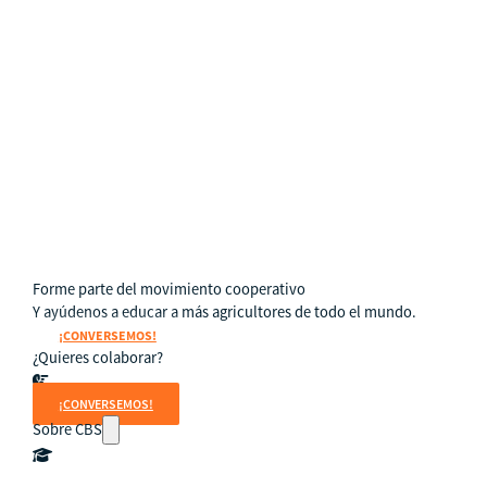
Subproyectos
Dulce Esperanza
WIELCOOP
DMOC Análisis
Feria DIME
ECO Cacao
Soporte en Modelo Cooperativo
Forme parte del movimiento cooperativo
Y ayúdenos a educar a más agricultores de todo el mundo.
¡CONVERSEMOS!
¿Quieres colaborar?
¡CONVERSEMOS!
Sobre CBS