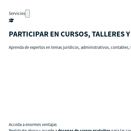
Servicios
PARTICIPAR EN CURSOS, TALLERES 
Aprenda de expertos en temas jurídicos, administrativos, contables, 
Auto-diagnósticos
Cursos
Eventos
Recursos
Calendario
Rutas de aprendizaje
pronto
Acceda a enormes ventajas
Regístrate ahora y accede a
docenas de cursos gratuitos
para las co