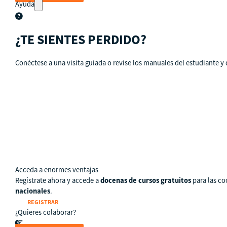
Ayuda
¿TE SIENTES PERDIDO?
Conéctese a una visita guiada o revise los manuales del estudiante y 
Tour guiado
Recursos para estudiantes
pronto
Guía del instructor
pronto
Contacto
Acceda a enormes ventajas
Regístrate ahora y accede a
docenas de cursos gratuitos
para las co
nacionales
.
REGISTRAR
¿Quieres colaborar?