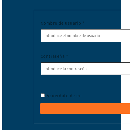
Nombre de usuario
*
Contraseña
*
Acuérdate de mí