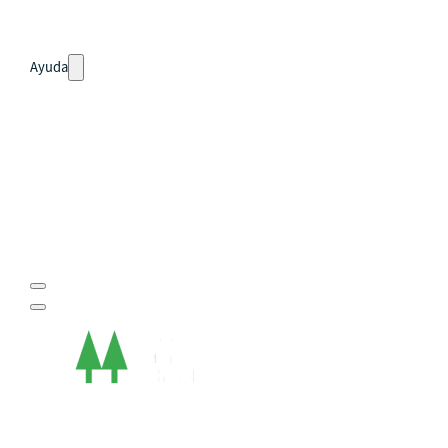
Noticias
Ayuda
Tour guiado
Recursos para estudiantes
pronto
Guía del instructor
pronto
Contacto