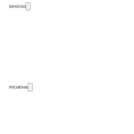
Servicios
Auto-diagnósticos
Cursos
Eventos
Recursos
Calendario
Rutas de aprendizaje
pronto
Iniciativas
Países
Guatemala
Perú