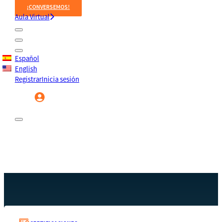
¡CONVERSEMOS!
Aula Virtual
Español
English
Registrar
Inicia sesión
Registrar
Inicia sesión
Recursos
340
Inicio