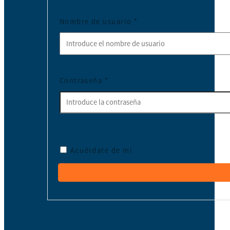
Nombre de usuario
*
Contraseña
*
Acuérdate de mí