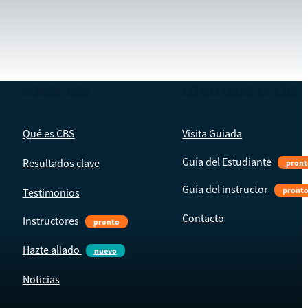
SOBRE CBS
CÓMO USAR LA CBS
Qué es CBS
Visita Guiada
Guía del Estudiante
Resultados clave
pront
Guía del instructor
pront
Testimonios
Contacto
Instructores
pronto
Hazte aliado
nuevo
Noticias