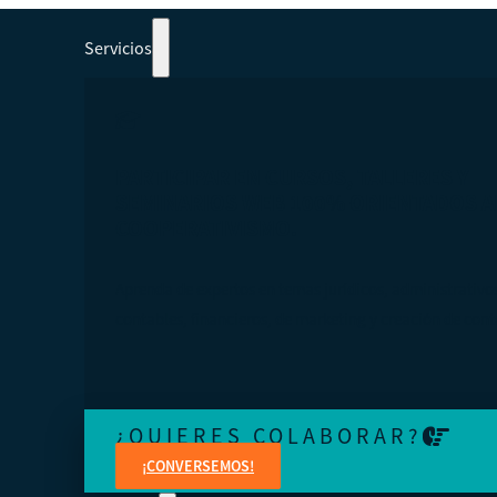
Servicios
PARTICIPAR EN CURSOS, TALLERES Y
SEMINARIOS WEB 100% ORIENTADOS A
COOPERATIVISMO.
Aprenda de expertos en temas jurídicos, administrativo
contables, financieros, de marketing y creación de cont
¿QUIERES COLABORAR?
¡CONVERSEMOS!