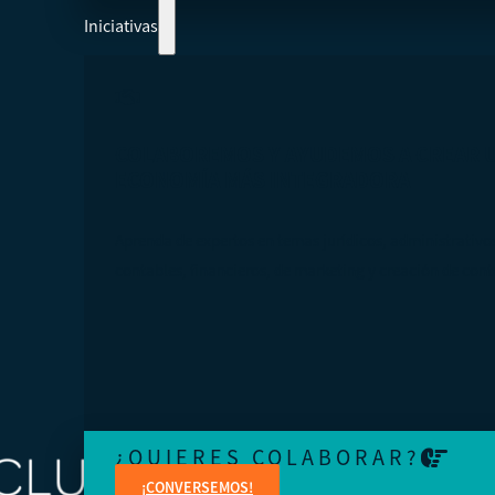
Iniciativas
COLABOREMOS Y AYUDEMOS A CREAR 
ECONOMÍA MÁS INTEGRADORA
Aprenda de expertos en temas jurídicos, administrativo
contables, financieros, de marketing y creación de cont
¿QUIERES COLABORAR?
¡CONVERSEMOS!