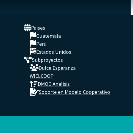
Países
Guatemala
UNA
Perú
Estados Unidos
Subproyectos
s,
Dulce Esperanza
enidos.
WIELCOOP
DMOC Análisis
Soporte en Modelo Cooperativo