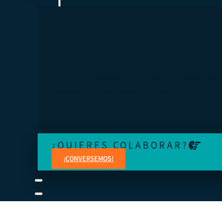
¿TE SIENTES PERDIDO?
Conéctese a una visita guiada o revise los manuales del
estudiante y del instructor a su propio ritmo.
¿QUIERES COLABORAR?
¡CONVERSEMOS!