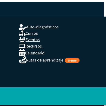
Auto-diagnósticos
Cursos
Eventos
L
Recursos
Calendario
Rutas de aprendizaje
pronto
s,
enidos.