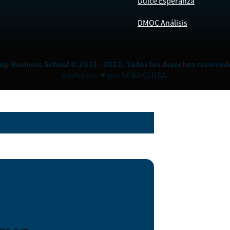
Dulce Esperanza
DMOC Análisis
op Business School © 2021 - 2023. Todos los derechos reservad
Hecho con ♥ por NCBA CLUSA.