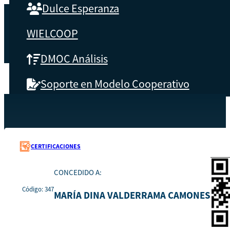
Dulce Esperanza
WIELCOOP
DMOC Análisis
Soporte en Modelo Cooperativo
SOBRE CBS
Recursos
347
Inicio
Qué es CBS
CERTIFICACIONES
Resultados clave
CONCEDIDO A:
Código: 347
Testimonios
MARÍA DINA VALDERRAMA CAMONES
Instructores
pronto