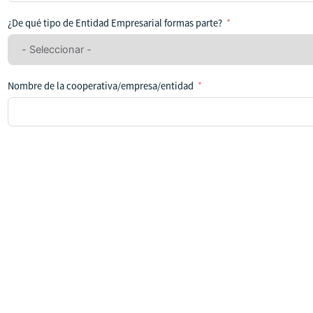
se
ha
¿De qué tipo de Entidad Empresarial formas parte?
seleccionado
ningún
país
Nombre de la cooperativa/empresa/entidad