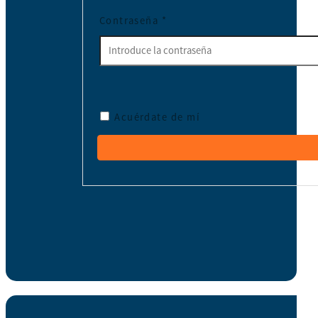
Contraseña
*
Acuérdate de mí