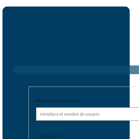
Nombre de usuario
*
Contraseña
*