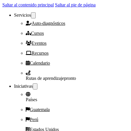
Saltar al contenido principal
Saltar al pie de página
Servicios
Auto-diagnósticos
Cursos
Eventos
Recursos
Calendario
Rutas de aprendizaje
pronto
Iniciativas
Países
Guatemala
Perú
Estados Unidos