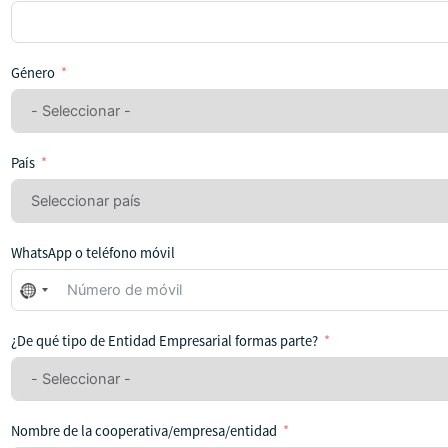
Género
País
WhatsApp o teléfono móvil
No
se
ha
¿De qué tipo de Entidad Empresarial formas parte?
seleccionado
ningún
país
Nombre de la cooperativa/empresa/entidad