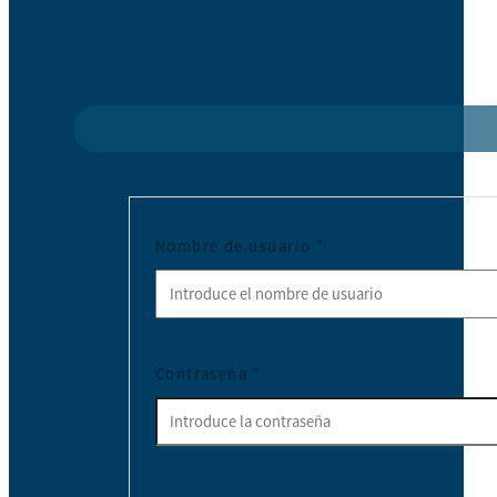
Nombre de usuario
*
Contraseña
*