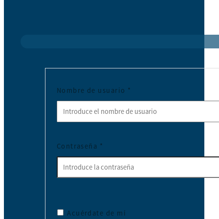
Nombre de usuario
*
Contraseña
*
Acuérdate de mí