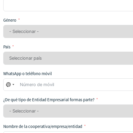
Género
País
WhatsApp o teléfono móvil
No
se
ha
¿De qué tipo de Entidad Empresarial formas parte?
seleccionado
ningún
país
Nombre de la cooperativa/empresa/entidad