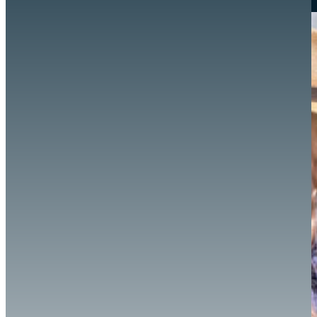
Hazte aliado
nuevo
Noticias
AYUDA
Tour guiado
Recursos para estudiantes
pronto
Guía del instructor
pronto
Contacto