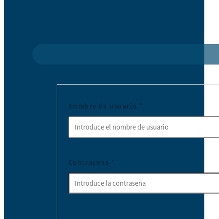
Nombre de usuario
*
Contraseña
*