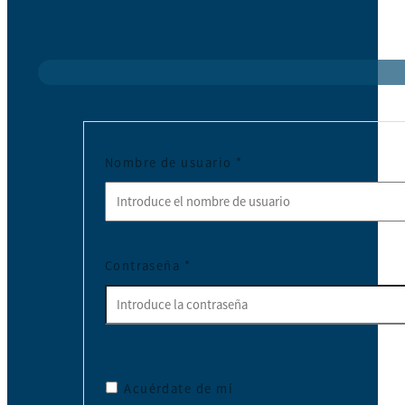
Nombre de usuario
*
Contraseña
*
Acuérdate de mí