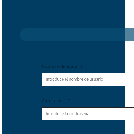
Nombre de usuario
*
Contraseña
*