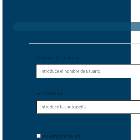
Nombre de usuario
*
Contraseña
*
Acuérdate de mí