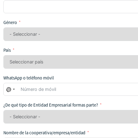
Género
País
WhatsApp o teléfono móvil
No
se
ha
¿De qué tipo de Entidad Empresarial formas parte?
seleccionado
ningún
país
Nombre de la cooperativa/empresa/entidad