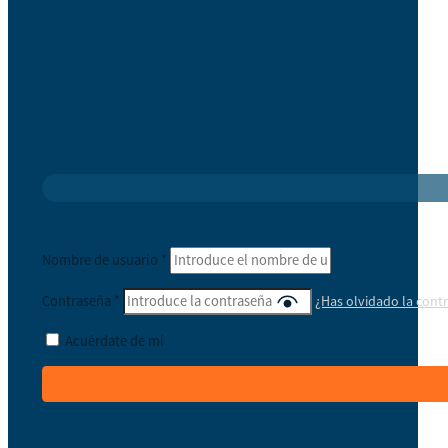
Nombre de usuario
*
Contraseña
*
¿Has olvidado la cont
Acuérdate de mí