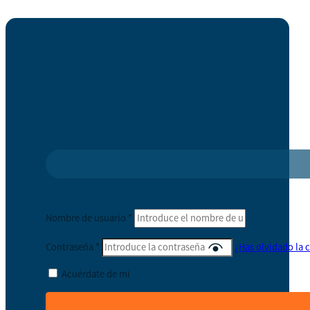
Nombre de usuario
*
Contraseña
*
¿Has olvidado la 
Acuérdate de mí