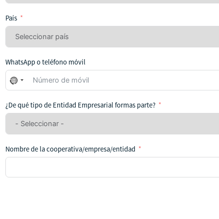
País
WhatsApp o teléfono móvil
No
se
ha
¿De qué tipo de Entidad Empresarial formas parte?
seleccionado
ningún
país
Nombre de la cooperativa/empresa/entidad