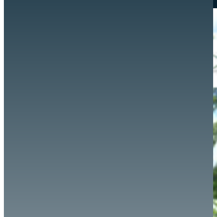
Hazte aliado
nuevo
Noticias
AYUDA
Tour guiado
Recursos para estudiantes
pronto
Guía del instructor
pronto
Contacto