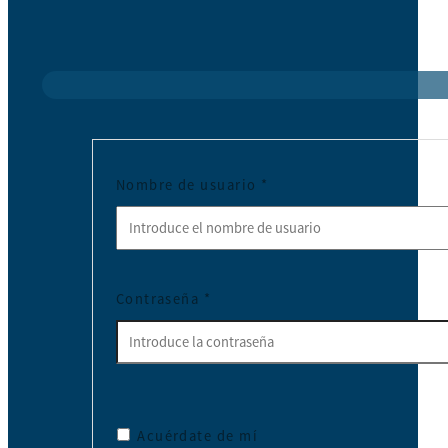
Nombre de usuario
*
Contraseña
*
Acuérdate de mí