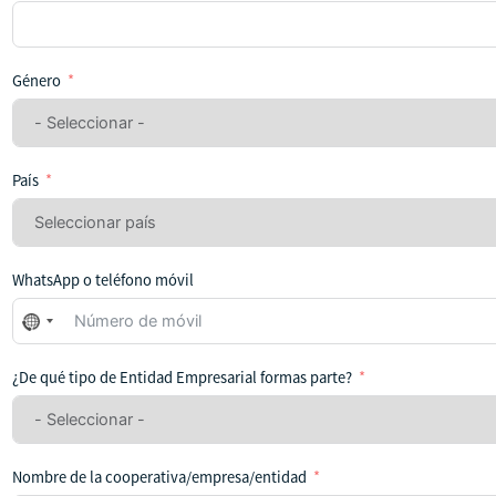
Género
País
WhatsApp o teléfono móvil
No
se
ha
¿De qué tipo de Entidad Empresarial formas parte?
seleccionado
ningún
país
Nombre de la cooperativa/empresa/entidad