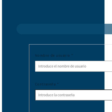
Nombre de usuario
*
Contraseña
*