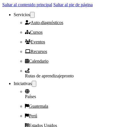
Saltar al contenido principal
Saltar al pie de página
Servicios
Auto-diagnósticos
Cursos
Eventos
Recursos
Calendario
Rutas de aprendizaje
pronto
Iniciativas
Países
Guatemala
Perú
Estados Unidos