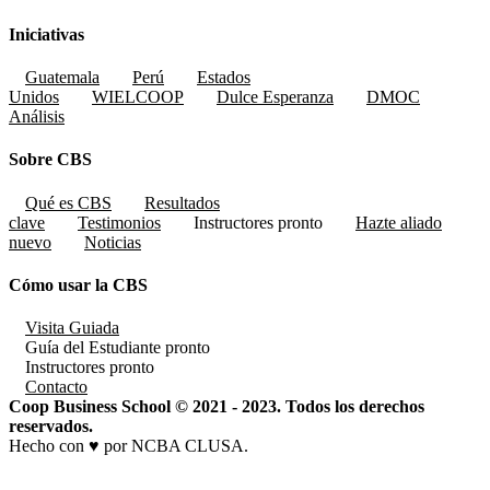
Iniciativas
Guatemala
Perú
Estados
Unidos
WIELCOOP
Dulce Esperanza
DMOC
Análisis
Sobre CBS
Qué es CBS
Resultados
clave
Testimonios
Instructores
pronto
Hazte aliado
nuevo
Noticias
Cómo usar la CBS
Visita Guiada
Guía del Estudiante
pronto
Instructores
pronto
Contacto
Coop Business School © 2021 - 2023. Todos los derechos
reservados.
Hecho con ♥ por NCBA CLUSA.