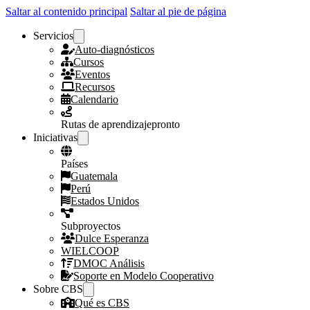
Saltar al contenido principal
Saltar al pie de página
Servicios
Auto-diagnósticos
Cursos
Eventos
Recursos
Calendario
Rutas de aprendizaje
pronto
Iniciativas
Países
Guatemala
Perú
Estados Unidos
Subproyectos
Dulce Esperanza
WIELCOOP
DMOC Análisis
Soporte en Modelo Cooperativo
Sobre CBS
Qué es CBS