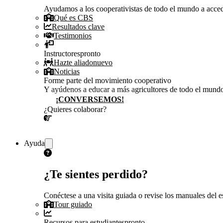
Ayudamos a los cooperativistas de todo el mundo a accede
Qué es CBS
Resultados clave
Testimonios
Instructores
pronto
Hazte aliado
nuevo
Noticias
Forme parte del movimiento cooperativo
Y ayúdenos a educar a más agricultores de todo el mund
¡CONVERSEMOS!
¿Quieres colaborar?
¡CONVERSEMOS!
Ayuda
¿Te sientes perdido?
Conéctese a una visita guiada o revise los manuales del es
Tour guiado
Recursos para estudiantes
pronto