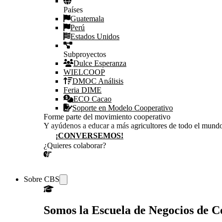
Países
Guatemala
Perú
Estados Unidos
Subproyectos
Dulce Esperanza
WIELCOOP
DMOC Análisis
Feria DIME
ECO Cacao
Soporte en Modelo Cooperativo
Forme parte del movimiento cooperativo
Y ayúdenos a educar a más agricultores de todo el mund
¡CONVERSEMOS!
¿Quieres colaborar?
¡CONVERSEMOS!
Sobre CBS
Somos la Escuela de Negocios de 