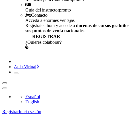
Guía del instructor
pronto
Contacto
Acceda a enormes ventajas
Regístrate ahora y accede a
docenas de cursos gratuito
sus
puntos de venta nacionales
.
REGISTRAR
¿Quieres colaborar?
¡CONVERSEMOS!
Aula Virtual
Español
English
Registrar
Inicia sesión