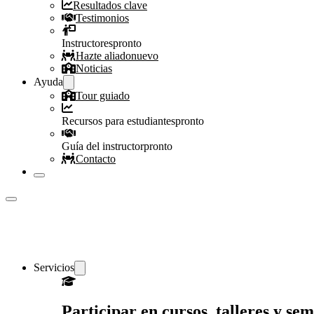
Resultados clave
Testimonios
Instructores
pronto
Hazte aliado
nuevo
Noticias
Ayuda
Tour guiado
Recursos para estudiantes
pronto
Guía del instructor
pronto
Contacto
Servicios
Participar en cursos, talleres y s