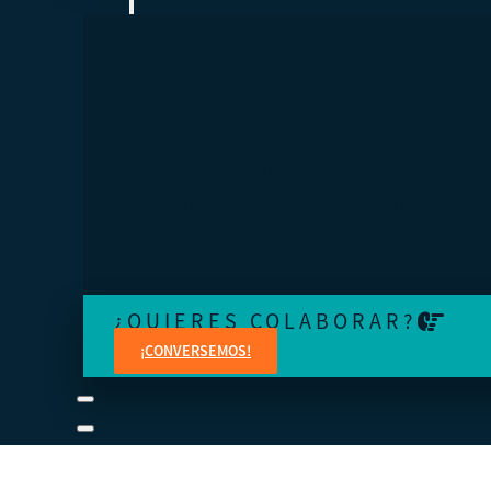
¿TE SIENTES PERDIDO?
Conéctese a una visita guiada o revise los manuales del
estudiante y del instructor a su propio ritmo.
¿QUIERES COLABORAR?
¡CONVERSEMOS!