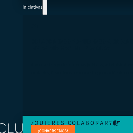
Iniciativas
COLABOREMOS Y AYUDEMOS A CREAR 
ECONOMÍA MÁS INTEGRADORA
Aprenda de expertos en temas jurídicos, administrativo
contables, financieros, de marketing y creación de cont
¿QUIERES COLABORAR?
¡CONVERSEMOS!