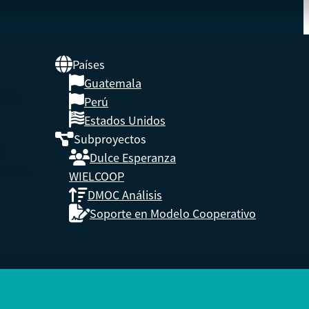
Países
Guatemala
UNA
Perú
Estados Unidos
Subproyectos
s,
Dulce Esperanza
enidos.
WIELCOOP
DMOC Análisis
Soporte en Modelo Cooperativo