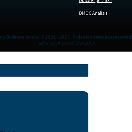
Dulce Esperanza
DMOC Análisis
op Business School © 2021 - 2023. Todos los derechos reservad
Hecho con ♥ por NCBA CLUSA.