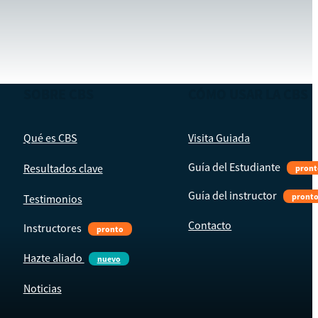
SOBRE CBS
CÓMO USAR LA CBS
Qué es CBS
Visita Guiada
Guía del Estudiante
Resultados clave
pront
Guía del instructor
pront
Testimonios
Contacto
Instructores
pronto
Hazte aliado
nuevo
Noticias