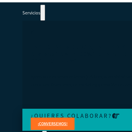
Servicios
PARTICIPAR EN CURSOS, TALLERES Y
SEMINARIOS WEB 100% ORIENTADOS A
COOPERATIVISMO.
Aprenda de expertos en temas jurídicos, administrativo
contables, financieros, de marketing y creación de cont
¿QUIERES COLABORAR?
¡CONVERSEMOS!