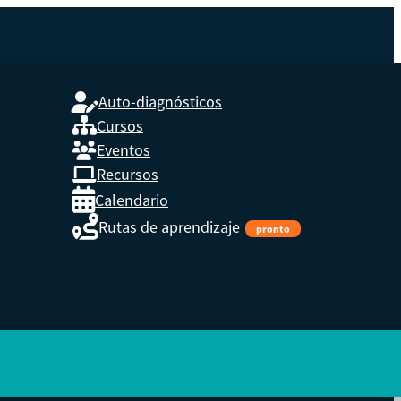
Auto-diagnósticos
Cursos
Eventos
L
Recursos
Calendario
Rutas de aprendizaje
pronto
s,
enidos.