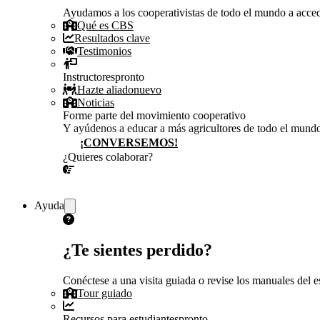
Ayudamos a los cooperativistas de todo el mundo a accede
Qué es CBS
Resultados clave
Testimonios
Instructores
pronto
Hazte aliado
nuevo
Noticias
Forme parte del movimiento cooperativo
Y ayúdenos a educar a más agricultores de todo el mund
¡CONVERSEMOS!
¿Quieres colaborar?
¡CONVERSEMOS!
Ayuda
¿Te sientes perdido?
Conéctese a una visita guiada o revise los manuales del es
Tour guiado
Recursos para estudiantes
pronto