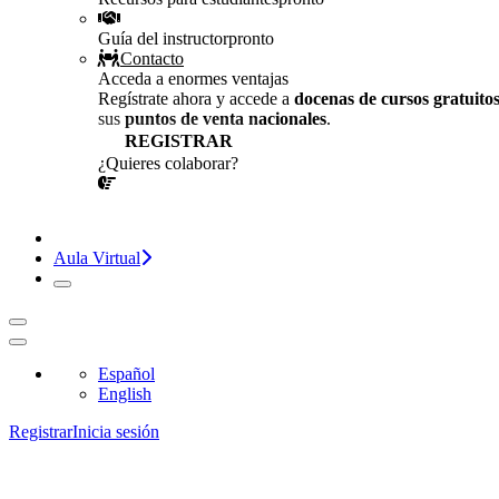
Guía del instructor
pronto
Contacto
Acceda a enormes ventajas
Regístrate ahora y accede a
docenas de cursos gratuito
sus
puntos de venta nacionales
.
REGISTRAR
¿Quieres colaborar?
¡CONVERSEMOS!
Aula Virtual
Español
English
Registrar
Inicia sesión