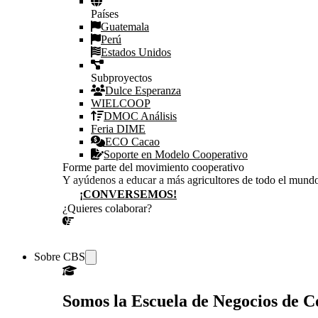
Países
Guatemala
Perú
Estados Unidos
Subproyectos
Dulce Esperanza
WIELCOOP
DMOC Análisis
Feria DIME
ECO Cacao
Soporte en Modelo Cooperativo
Forme parte del movimiento cooperativo
Y ayúdenos a educar a más agricultores de todo el mund
¡CONVERSEMOS!
¿Quieres colaborar?
¡CONVERSEMOS!
Sobre CBS
Somos la Escuela de Negocios de 