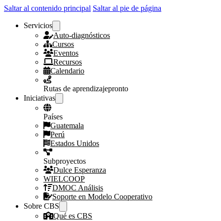
Saltar al contenido principal
Saltar al pie de página
Servicios
Auto-diagnósticos
Cursos
Eventos
Recursos
Calendario
Rutas de aprendizaje
pronto
Iniciativas
Países
Guatemala
Perú
Estados Unidos
Subproyectos
Dulce Esperanza
WIELCOOP
DMOC Análisis
Soporte en Modelo Cooperativo
Sobre CBS
Qué es CBS