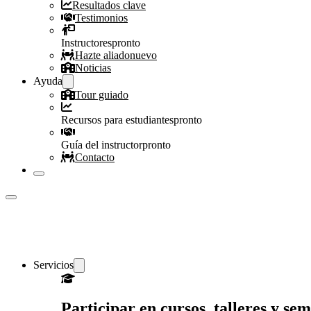
Resultados clave
Testimonios
Instructores
pronto
Hazte aliado
nuevo
Noticias
Ayuda
Tour guiado
Recursos para estudiantes
pronto
Guía del instructor
pronto
Contacto
Servicios
Participar en cursos, talleres y s