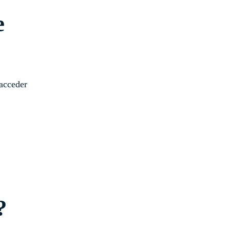
Testimonios
e
Instructores
pronto
Hazte aliado
nuevo
Noticias
acceder
Tour guiado
Recursos para estudiantes
pronto
?
Guía del instructor
pronto