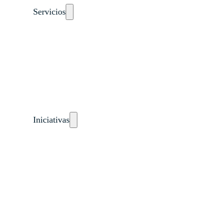
Servicios
Auto-diagnósticos
Cursos
Eventos
Recursos
Calendario
Rutas de aprendizaje
pronto
Iniciativas
Países
Guatemala
Perú
Estados Unidos
Subproyectos