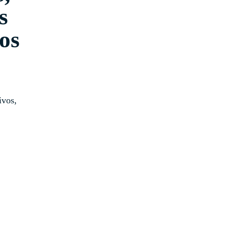
s
Calendario
os
Rutas de aprendizaje
pronto
ivos,
Países
Guatemala