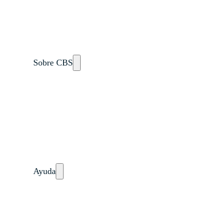
Dulce Esperanza
WIELCOOP
DMOC Análisis
Soporte en Modelo Cooperativo
Sobre CBS
Qué es CBS
Resultados clave
Testimonios
Instructores
pronto
Hazte aliado
nuevo
Noticias
Ayuda
Tour guiado
Recursos para estudiantes
pronto