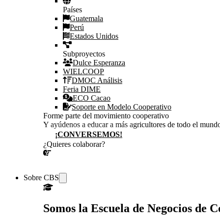
Países
Guatemala
Perú
Estados Unidos
Subproyectos
Dulce Esperanza
WIELCOOP
DMOC Análisis
Feria DIME
ECO Cacao
Soporte en Modelo Cooperativo
Forme parte del movimiento cooperativo
Y ayúdenos a educar a más agricultores de todo el mund
¡CONVERSEMOS!
¿Quieres colaborar?
¡CONVERSEMOS!
Sobre CBS
Somos la Escuela de Negocios de 