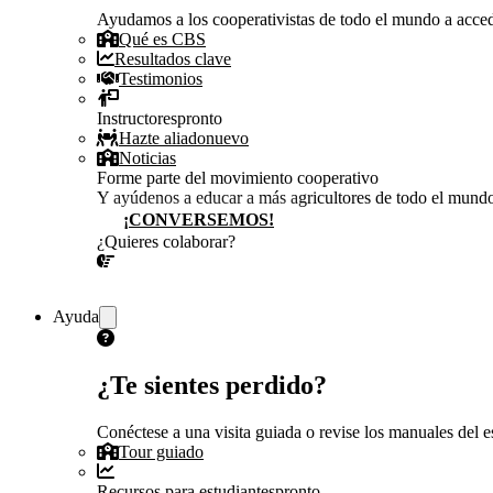
Ayudamos a los cooperativistas de todo el mundo a accede
Qué es CBS
Resultados clave
Testimonios
Instructores
pronto
Hazte aliado
nuevo
Noticias
Forme parte del movimiento cooperativo
Y ayúdenos a educar a más agricultores de todo el mund
¡CONVERSEMOS!
¿Quieres colaborar?
¡CONVERSEMOS!
Ayuda
¿Te sientes perdido?
Conéctese a una visita guiada o revise los manuales del es
Tour guiado
Recursos para estudiantes
pronto