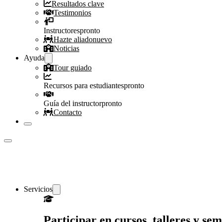
Resultados clave
Testimonios
Instructores
pronto
Hazte aliado
nuevo
Noticias
Ayuda
Tour guiado
Recursos para estudiantes
pronto
Guía del instructor
pronto
Contacto
Servicios
Participar en cursos, talleres y s