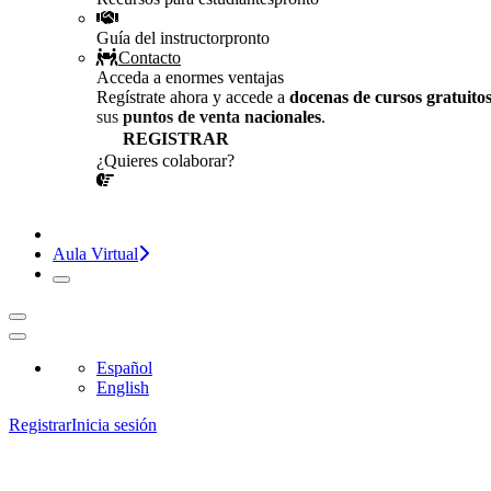
Guía del instructor
pronto
Contacto
Acceda a enormes ventajas
Regístrate ahora y accede a
docenas de cursos gratuito
sus
puntos de venta nacionales
.
REGISTRAR
¿Quieres colaborar?
¡CONVERSEMOS!
Aula Virtual
Español
English
Registrar
Inicia sesión