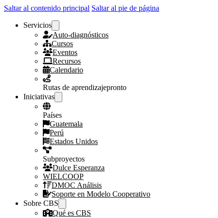
Saltar al contenido principal
Saltar al pie de página
Servicios
Auto-diagnósticos
Cursos
Eventos
Recursos
Calendario
Rutas de aprendizaje
pronto
Iniciativas
Países
Guatemala
Perú
Estados Unidos
Subproyectos
Dulce Esperanza
WIELCOOP
DMOC Análisis
Soporte en Modelo Cooperativo
Sobre CBS
Qué es CBS