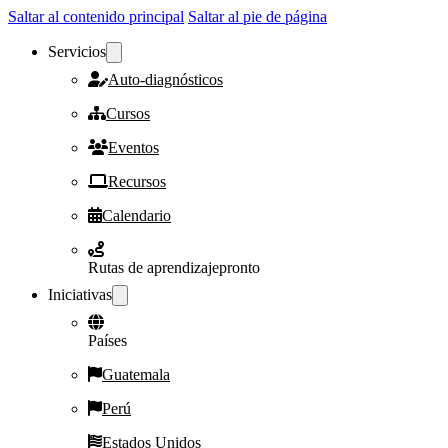
Saltar al contenido principal
Saltar al pie de página
Servicios
Auto-diagnósticos
Cursos
Eventos
Recursos
Calendario
Rutas de aprendizaje
pronto
Iniciativas
Países
Guatemala
Perú
Estados Unidos