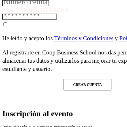
NUEVA CONTRASEÑA
He leído y acepto los
Términos y Condiciones
y
Pol
Al registrarte en Coop Business School nos das per
almacenar tus datos y utilizarlos para mejorar tu ex
estudiante y usuario.
CREAR CUENTA
Inscripción al evento