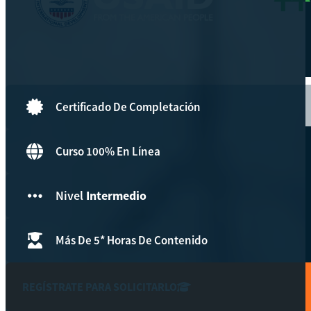
Hazte aliado
nuevo
Noticias
AYUDA
Certificado De Completación
Tour guiado
Curso 100% En Línea
Recursos para estudiantes
pronto
Nivel
Intermedio
Guía del instructor
pronto
Más De 5* Horas De Contenido
Contacto
REGÍSTRATE PARA SOLICITARLO