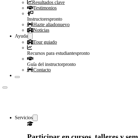
Resultados clave
Testimonios
Instructores
pronto
Hazte aliado
nuevo
Noticias
Ayuda
Tour guiado
Recursos para estudiantes
pronto
Guía del instructor
pronto
Contacto
Servicios
Participar en cursos, talleres y s