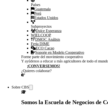
Países
Guatemala
Perú
Estados Unidos
Subproyectos
Dulce Esperanza
WIELCOOP
DMOC Análisis
Feria DIME
ECO Cacao
Soporte en Modelo Cooperativo
Forme parte del movimiento cooperativo
Y ayúdenos a educar a más agricultores de todo el mund
¡CONVERSEMOS!
¿Quieres colaborar?
¡CONVERSEMOS!
Sobre CBS
Somos la Escuela de Negocios de 