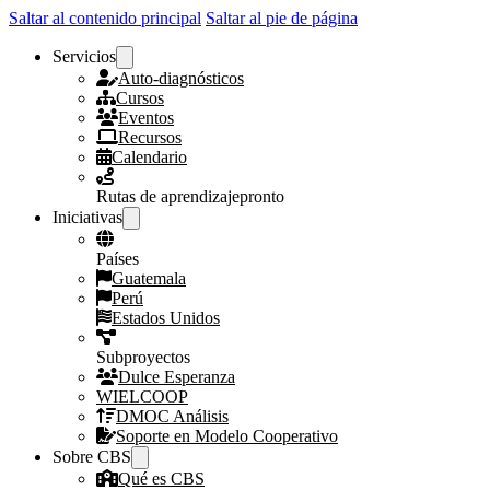
Saltar al contenido principal
Saltar al pie de página
Servicios
Auto-diagnósticos
Cursos
Eventos
Recursos
Calendario
Rutas de aprendizaje
pronto
Iniciativas
Países
Guatemala
Perú
Estados Unidos
Subproyectos
Dulce Esperanza
WIELCOOP
DMOC Análisis
Soporte en Modelo Cooperativo
Sobre CBS
Qué es CBS