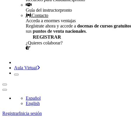
Guía del instructor
pronto
Contacto
Acceda a enormes ventajas
Regístrate ahora y accede a
docenas de cursos gratuito
sus
puntos de venta nacionales
.
REGISTRAR
¿Quieres colaborar?
¡CONVERSEMOS!
Aula Virtual
Español
English
Registrar
Inicia sesión