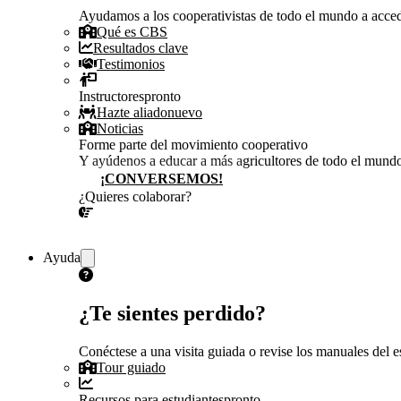
Ayudamos a los cooperativistas de todo el mundo a accede
Qué es CBS
Resultados clave
Testimonios
Instructores
pronto
Hazte aliado
nuevo
Noticias
Forme parte del movimiento cooperativo
Y ayúdenos a educar a más agricultores de todo el mund
¡CONVERSEMOS!
¿Quieres colaborar?
¡CONVERSEMOS!
Ayuda
¿Te sientes perdido?
Conéctese a una visita guiada o revise los manuales del es
Tour guiado
Recursos para estudiantes
pronto