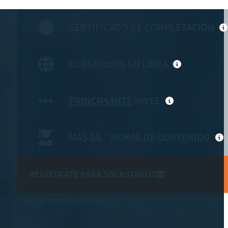
CERTIFICADO DE COMPLETACIÓN
CURSO 100% EN LÍNEA
PRINCIPIANTE
NIVEL
MÁS DE * HORAS DE CONTENIDO
REGÍSTRATE PARA SOLICITARLO
* En horario de oficina.