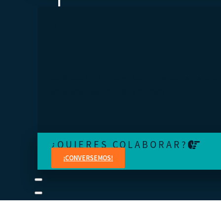
¿TE SIENTES PERDIDO?
Conéctese a una visita guiada o revise los manuales del
estudiante y del instructor a su propio ritmo.
¿QUIERES COLABORAR?
¡CONVERSEMOS!