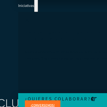
Iniciativas
COLABOREMOS Y AYUDEMOS A CREAR 
ECONOMÍA MÁS INTEGRADORA
Aprenda de expertos en temas jurídicos, administrativo
contables, financieros, de marketing y creación de cont
¿QUIERES COLABORAR?
¡CONVERSEMOS!