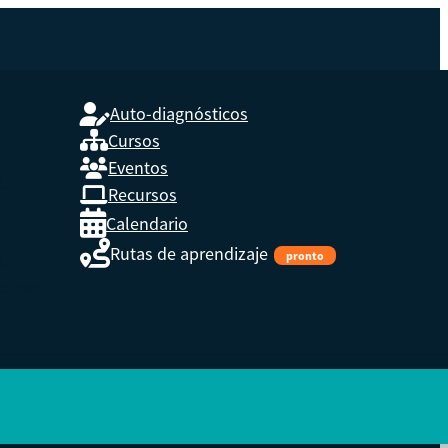
Auto-diagnósticos
Cursos
Eventos
L
Recursos
Calendario
Rutas de aprendizaje
pronto
s,
enidos.