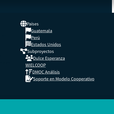
Países
Guatemala
UNA
Perú
Estados Unidos
Subproyectos
s,
Dulce Esperanza
enidos.
WIELCOOP
DMOC Análisis
Soporte en Modelo Cooperativo