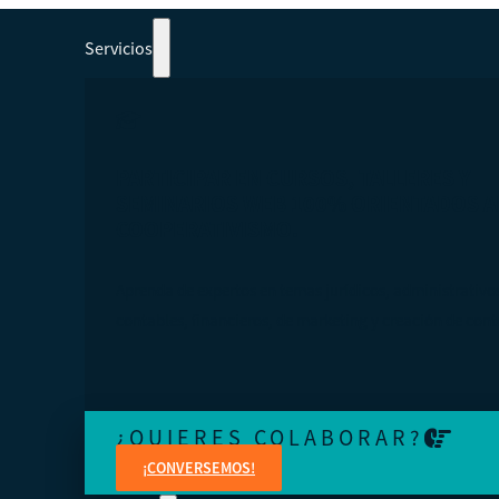
Servicios
PARTICIPAR EN CURSOS, TALLERES Y
SEMINARIOS WEB 100% ORIENTADOS A
COOPERATIVISMO.
Aprenda de expertos en temas jurídicos, administrativo
contables, financieros, de marketing y creación de cont
¿QUIERES COLABORAR?
¡CONVERSEMOS!