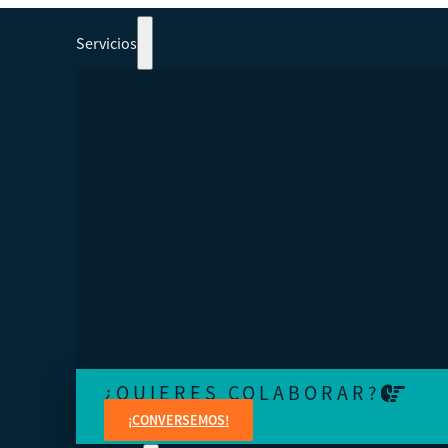
Servicios
PARTICIPAR EN CURSOS, TALLERES Y
SEMINARIOS WEB 100% ORIENTADOS A
COOPERATIVISMO.
Aprenda de expertos en temas jurídicos, administrativo
contables, financieros, de marketing y creación de cont
¿QUIERES COLABORAR?
¡CONVERSEMOS!