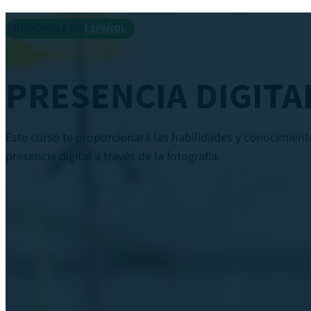
DISPONIBLE EN
ESPAÑOL
PRESENCIA DIGITAL
Este curso te proporcionará las habilidades y conocimient
presencia digital a través de la fotografía.