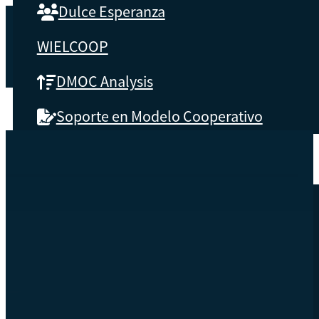
Dulce Esperanza
WIELCOOP
DMOC Analysis
Soporte en Modelo Cooperativo
ABOUT CBS
What is CBS
Key results
Testimonials
Instructors
soon