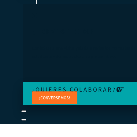
¿TE SIENTES PERDIDO?
Conéctese a una visita guiada o revise los manuales del
estudiante y del instructor a su propio ritmo.
¿QUIERES COLABORAR?
¡CONVERSEMOS!