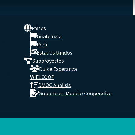
Países
Guatemala
UNA
Perú
Estados Unidos
Subproyectos
s,
Dulce Esperanza
enidos.
WIELCOOP
DMOC Análisis
Soporte en Modelo Cooperativo