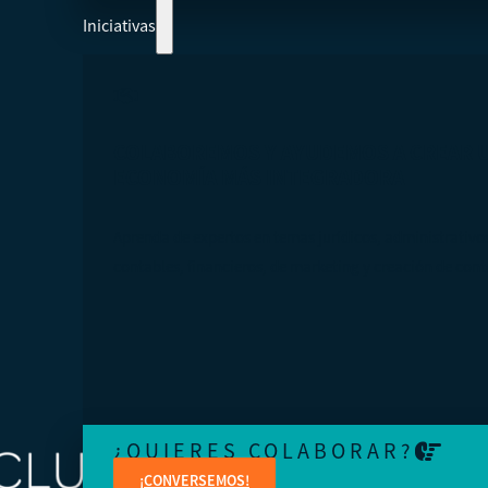
Iniciativas
COLABOREMOS Y AYUDEMOS A CREAR 
ECONOMÍA MÁS INTEGRADORA
Aprenda de expertos en temas jurídicos, administrativo
contables, financieros, de marketing y creación de cont
¿QUIERES COLABORAR?
¡CONVERSEMOS!