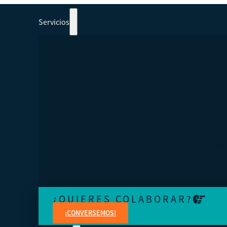
Servicios
PARTICIPAR EN CURSOS, TALLERES Y
SEMINARIOS WEB 100% ORIENTADOS A
COOPERATIVISMO.
Aprenda de expertos en temas jurídicos, administrativo
contables, financieros, de marketing y creación de cont
¿QUIERES COLABORAR?
¡CONVERSEMOS!