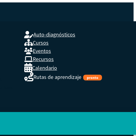
Auto-diagnósticos
Cursos
Eventos
L
Recursos
Calendario
Rutas de aprendizaje
pronto
s,
enidos.