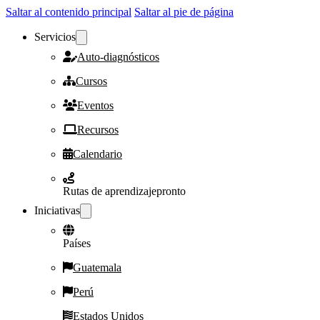
Saltar al contenido principal
Saltar al pie de página
Servicios
Auto-diagnósticos
Cursos
Eventos
Recursos
Calendario
Rutas de aprendizaje
pronto
Iniciativas
Países
Guatemala
Perú
Estados Unidos