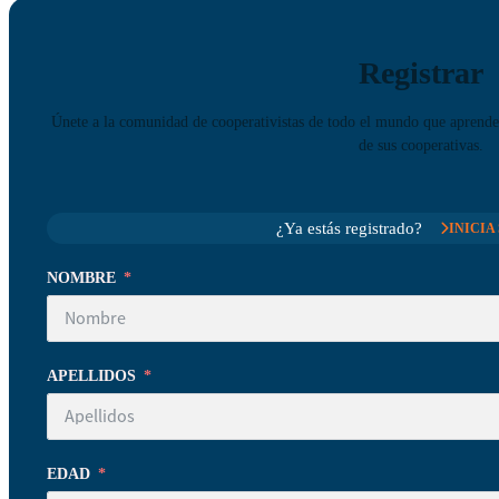
Registrar
Únete a la comunidad de cooperativistas de todo el mundo que aprenden
de sus cooperativas.
¿Ya estás registrado?
INICIA
NOMBRE
APELLIDOS
EDAD