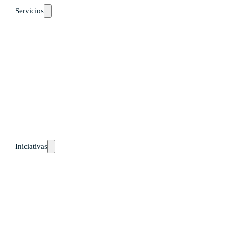
Servicios
Auto-diagnósticos
Cursos
Eventos
Recursos
Calendario
Rutas de aprendizaje
pronto
Iniciativas
Países
Guatemala
Perú