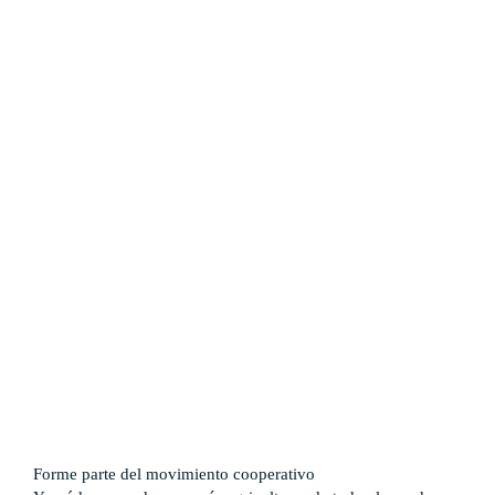
Países
Guatemala
Perú
Estados Unidos
Subproyectos
Dulce Esperanza
WIELCOOP
DMOC Análisis
Feria DIME
ECO Cacao
Soporte en Modelo Cooperativo
Forme parte del movimiento cooperativo