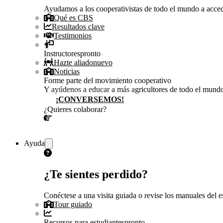
Ayudamos a los cooperativistas de todo el mundo a accede
Qué es CBS
Resultados clave
Testimonios
Instructores
pronto
Hazte aliado
nuevo
Noticias
Forme parte del movimiento cooperativo
Y ayúdenos a educar a más agricultores de todo el mund
¡CONVERSEMOS!
¿Quieres colaborar?
¡CONVERSEMOS!
Ayuda
¿Te sientes perdido?
Conéctese a una visita guiada o revise los manuales del es
Tour guiado
Recursos para estudiantes
pronto