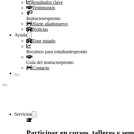
Resultados clave
Testimonios
Instructores
pronto
Hazte aliado
nuevo
Noticias
Ayuda
Tour guiado
Recursos para estudiantes
pronto
Guía del instructor
pronto
Contacto
Servicios
Participar en cursos, talleres y s