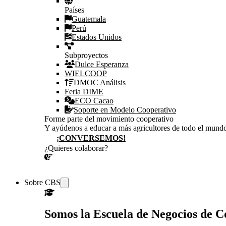
Países
Guatemala
Perú
Estados Unidos
Subproyectos
Dulce Esperanza
WIELCOOP
DMOC Análisis
Feria DIME
ECO Cacao
Soporte en Modelo Cooperativo
Forme parte del movimiento cooperativo
Y ayúdenos a educar a más agricultores de todo el mund
¡CONVERSEMOS!
¿Quieres colaborar?
¡CONVERSEMOS!
Sobre CBS
Somos la Escuela de Negocios de 