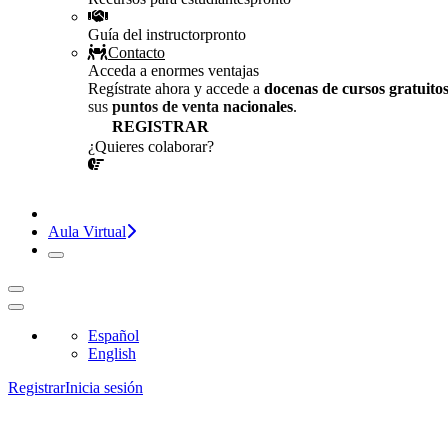
Guía del instructor
pronto
Contacto
Acceda a enormes ventajas
Regístrate ahora y accede a
docenas de cursos gratuito
sus
puntos de venta nacionales
.
REGISTRAR
¿Quieres colaborar?
¡CONVERSEMOS!
Aula Virtual
Español
English
Registrar
Inicia sesión