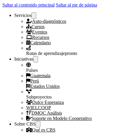
Saltar al contenido principal
Saltar al pie de página
Servicios
Auto-diagnósticos
Cursos
Eventos
Recursos
Calendario
Rutas de aprendizaje
pronto
Iniciativas
Países
Guatemala
Perú
Estados Unidos
Subproyectos
Dulce Esperanza
WIELCOOP
DMOC Análisis
Soporte en Modelo Cooperativo
Sobre CBS
Qué es CBS