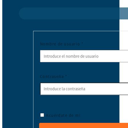
Nombre de usuario
*
Contraseña
*
Acuérdate de mí