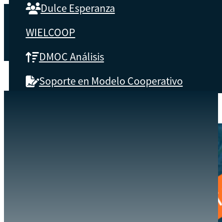
Dulce Esperanza
WIELCOOP
DMOC Análisis
Soporte en Modelo Cooperativo
SOBRE CBS
EVENTOS
EDUCANDO A LAS MYPES
INICIO
Qué es CBS
Resultados clave
Testimonios
Instructores
pronto