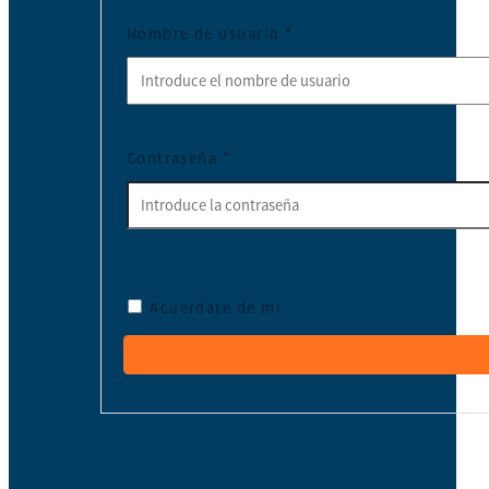
Nombre de usuario
*
Contraseña
*
Acuérdate de mí