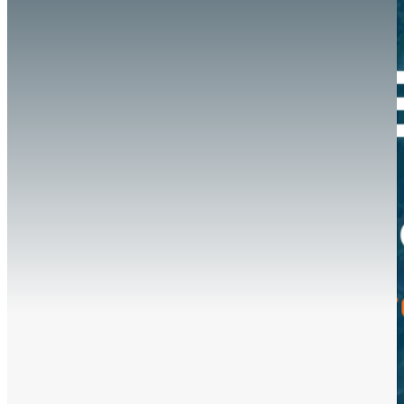
Hazte aliado
nuevo
Noticias
AYUDA
Tour guiado
Recursos para estudiantes
pronto
Guía del instructor
pronto
Contacto