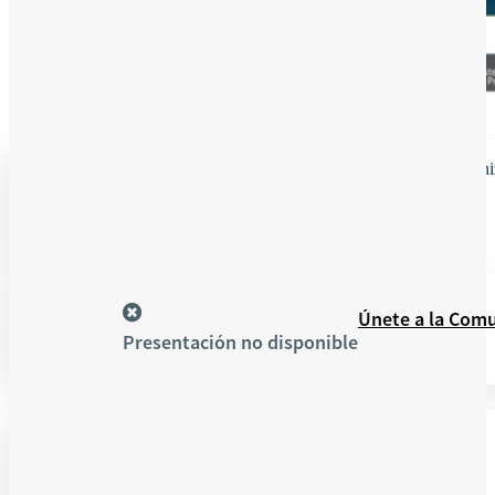
Organi
En línea
EDUCANDO A LAS MYPES
Recursos
Únete a la Com
Presentación no disponible
DETALLES