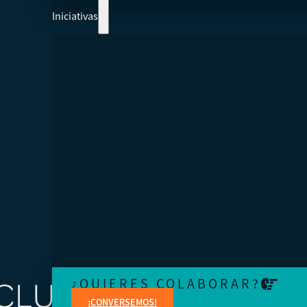
Iniciativas
COLABOREMOS Y AYUDEMOS A CREAR 
ECONOMÍA MÁS INTEGRADORA
Aprenda de expertos en temas jurídicos, administrativo
contables, financieros, de marketing y creación de cont
¿QUIERES COLABORAR?
¡CONVERSEMOS!