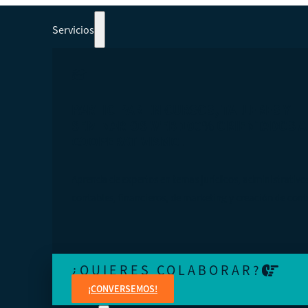
Servicios
PARTICIPAR EN CURSOS, TALLERES Y
SEMINARIOS WEB 100% ORIENTADOS A
COOPERATIVISMO.
Aprenda de expertos en temas jurídicos, administrativo
contables, financieros, de marketing y creación de cont
¿QUIERES COLABORAR?
¡CONVERSEMOS!