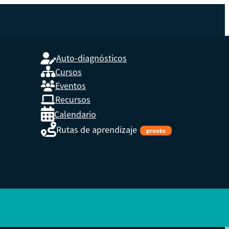
Auto-diagnósticos
Cursos
Eventos
L
Recursos
Calendario
Rutas de aprendizaje
pronto
s,
enidos.