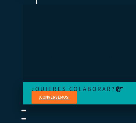
¿TE SIENTES PERDIDO?
Conéctese a una visita guiada o revise los manuales del
estudiante y del instructor a su propio ritmo.
¿QUIERES COLABORAR?
¡CONVERSEMOS!