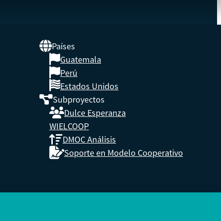
Países
Guatemala
UNA
Perú
Estados Unidos
Subproyectos
s,
Dulce Esperanza
enidos.
WIELCOOP
DMOC Análisis
Soporte en Modelo Cooperativo