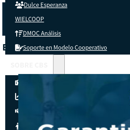
Dulce Esperanza
WIELCOOP
DMOC Análisis
ETIQUETA:
PROCESOS
Soporte en Modelo Cooperativo
SOBRE CBS
Qué es CBS
Resultados clave
Testimonios
Instructores
pronto