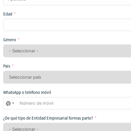
Edad
Género
País
WhatsApp o teléfono móvil
No
se
ha
¿De qué tipo de Entidad Empresarial formas parte?
seleccionado
ningún