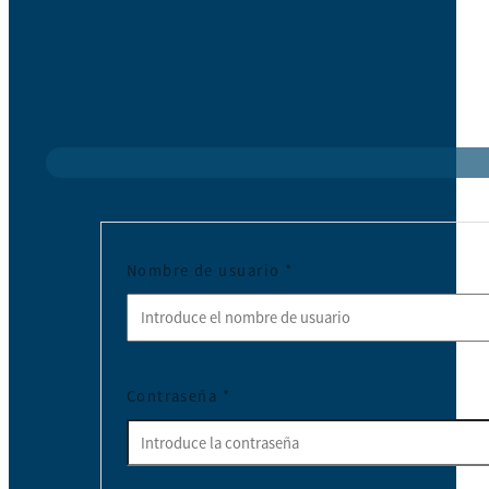
Nombre de usuario
*
Contraseña
*