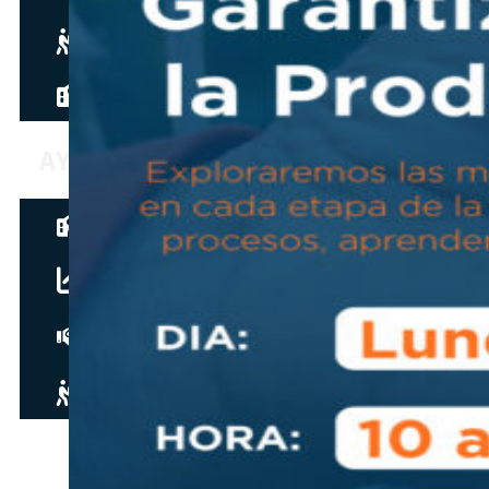
Hazte aliado
nuevo
Noticias
AYUDA
Tour guiado
Recursos para estudiantes
pronto
Guía del instructor
pronto
Contacto