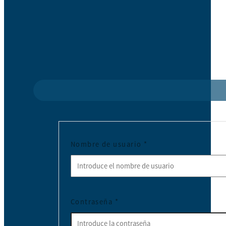
Nombre de usuario
*
Contraseña
*