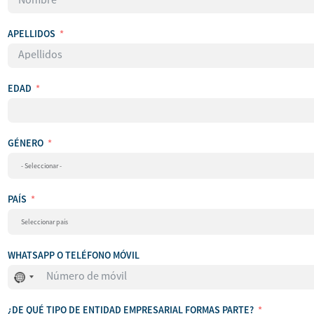
APELLIDOS
EDAD
GÉNERO
PAÍS
WHATSAPP O TELÉFONO MÓVIL
No
se
ha
seleccionado
¿DE QUÉ TIPO DE ENTIDAD EMPRESARIAL FORMAS PARTE?
ningún