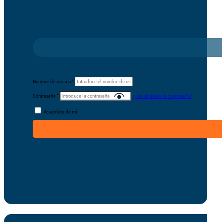
Nombre de usuario
*
Contraseña
*
¿Has olvidado la contraseña?
Acuérdate de mí