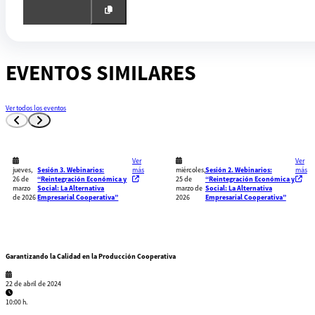
EVENTOS SIMILARES
Ver todos los eventos
Ver
Ver
jueves,
más
miércoles,
más
Sesión 3. Webinarios:
Sesión 2. Webinarios:
26 de
25 de
“Reintegración Económica y
“Reintegración Económica y
marzo
marzo de
Social: La Alternativa
Social: La Alternativa
de 2026
2026
Empresarial Cooperativa”
Empresarial Cooperativa”
Garantizando la Calidad en la Producción Cooperativa
22 de abril de 2024
10:00 h.