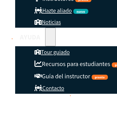
Hazte aliado
nuevo
Noticias
AYUDA
Tour guiado
Recursos para estudiantes
p
Guía del instructor
pronto
Contacto