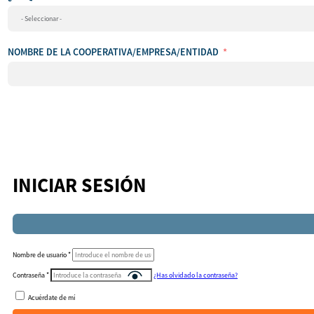
país
NOMBRE DE LA COOPERATIVA/EMPRESA/ENTIDAD
INICIAR SESIÓN
Nombre de usuario
*
Contraseña
*
¿Has olvidado la contraseña?
Acuérdate de mí