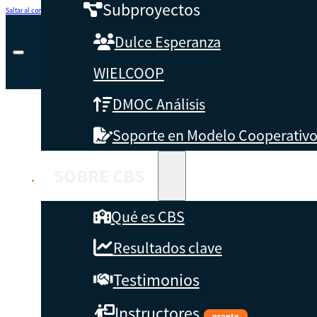
Subproyectos
Saltar al contenido principal
Saltar al pie de página
Dulce Esperanza
WIELCOOP
DMOC Análisis
Soporte en Modelo Cooperativ
SOBRE CBS
Qué es CBS
Resultados clave
Testimonios
Instructores
pronto