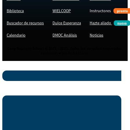
Biblioteca
WIELCOOP
Instructores
pronto
Buscador de recursos
Dulce Esperanza
Hazte aliado
nuevo
Calendario
DMOC Análisis
Noticias
Coop Business School © 2021 - 2023. Todos los derechos reservados.
Hecho con ♥ por NCBA CLUSA.