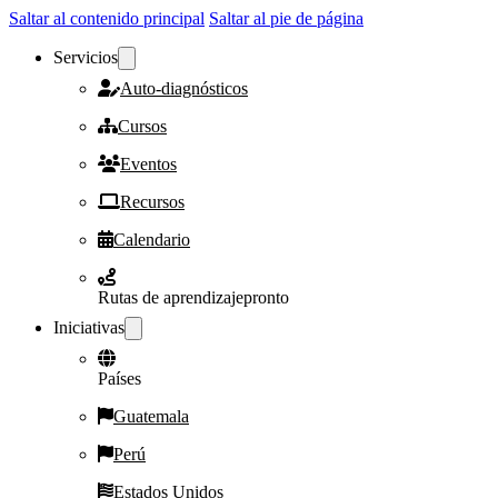
Saltar al contenido principal
Saltar al pie de página
Servicios
Auto-diagnósticos
Cursos
Eventos
Recursos
Calendario
Rutas de aprendizaje
pronto
Iniciativas
Países
Guatemala
Perú
Estados Unidos