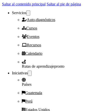
Saltar al contenido principal
Saltar al pie de página
Servicios
Auto-diagnósticos
Cursos
Eventos
Recursos
Calendario
Rutas de aprendizaje
pronto
Iniciativas
Países
Guatemala
Perú
Estados Unidos