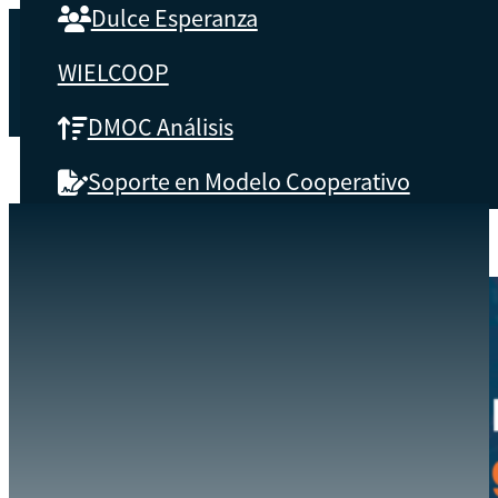
Dulce Esperanza
WIELCOOP
DMOC Análisis
Soporte en Modelo Cooperativo
SOBRE CBS
EVENTOS
RECORRIDO VIRTUAL POR LA ESCUELA DE EMPRESAS COOPERAT
INICIO
Qué es CBS
Resultados clave
Testimonios
Instructores
pronto