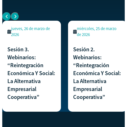
Ver todos los eventos
jueves, 26 de marzo de
miércoles, 25 de marzo
2026
de 2026
Sesión 3.
Sesión 2.
Webinarios:
Webinarios:
“Reintegración
“Reintegración
Económica Y Social:
Económica Y Social:
La Alternativa
La Alternativa
Empresarial
Empresarial
Cooperativa”
Cooperativa”