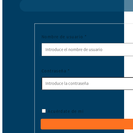
Nombre de usuario
*
Contraseña
*
Acuérdate de mí