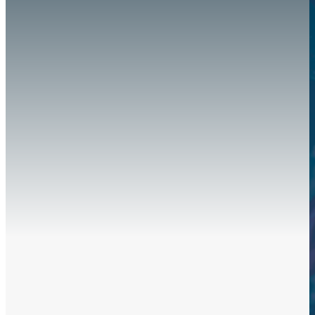
Hazte aliado
nuevo
Noticias
AYUDA
Tour guiado
Recursos para estudiantes
pronto
Guía del instructor
pronto
Contacto