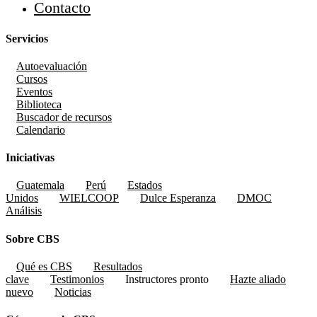
Contacto
Servicios
Autoevaluación
Cursos
Eventos
Biblioteca
Buscador de recursos
Calendario
Iniciativas
Guatemala
Perú
Estados
Unidos
WIELCOOP
Dulce Esperanza
DMOC
Análisis
Sobre CBS
Qué es CBS
Resultados
clave
Testimonios
Instructores
pronto
Hazte aliado
nuevo
Noticias