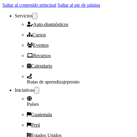
Saltar al contenido principal
Saltar al pie de página
Servicios
Auto-diagnósticos
Cursos
Eventos
Recursos
Calendario
Rutas de aprendizaje
pronto
Iniciativas
Países
Guatemala
Perú
Estados Unidos