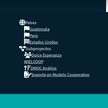
Países
Guatemala
UNA
Perú
Estados Unidos
Subproyectos
s,
Dulce Esperanza
enidos.
WIELCOOP
DMOC Análisis
Soporte en Modelo Cooperativo