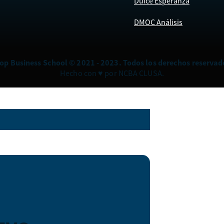
Dulce Esperanza
DMOC Análisis
op Business School © 2021 - 2023. Todos los derechos reservad
Hecho con ♥ por NCBA CLUSA.