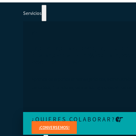
Servicios
PARTICIPAR EN CURSOS, TALLERES Y
SEMINARIOS WEB 100% ORIENTADOS A
COOPERATIVISMO.
Aprenda de expertos en temas jurídicos, administrativo
contables, financieros, de marketing y creación de cont
¿QUIERES COLABORAR?
¡CONVERSEMOS!