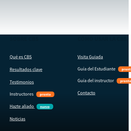
SOBRE CBS
CÓMO USAR LA CBS
Qué es CBS
Visita Guiada
Guía del Estudiante
Resultados clave
pront
Guía del instructor
pront
Testimonios
Contacto
Instructores
pronto
Hazte aliado
nuevo
Noticias