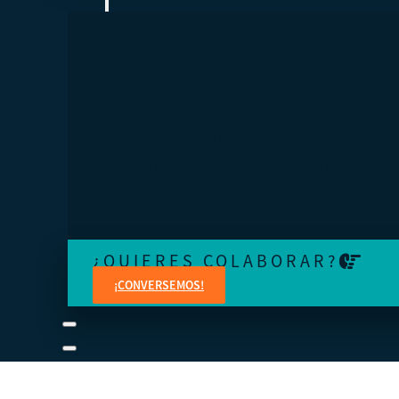
¿TE SIENTES PERDIDO?
Conéctese a una visita guiada o revise los manuales del
estudiante y del instructor a su propio ritmo.
¿QUIERES COLABORAR?
¡CONVERSEMOS!