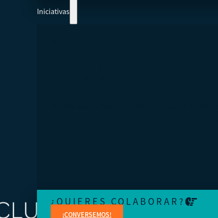
Iniciativas
COLABOREMOS Y AYUDEMOS A CREAR 
ECONOMÍA MÁS INTEGRADORA
Aprenda de expertos en temas jurídicos, administrativo
contables, financieros, de marketing y creación de cont
¿QUIERES COLABORAR?
¡CONVERSEMOS!