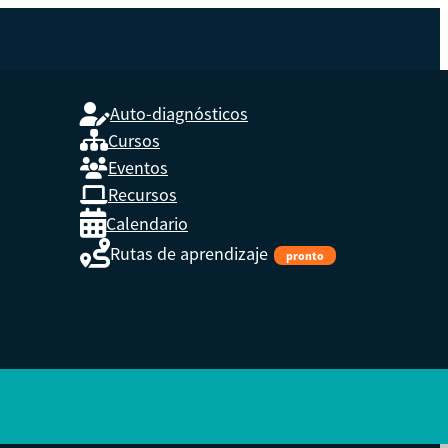
Auto-diagnósticos
Cursos
Eventos
L
Recursos
Calendario
Rutas de aprendizaje
pronto
s,
enidos.