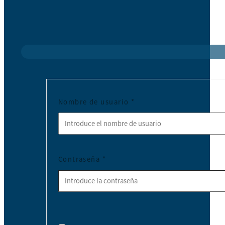
Nombre de usuario
*
Contraseña
*