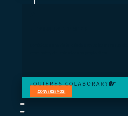
¿TE SIENTES PERDIDO?
Conéctese a una visita guiada o revise los manuales del
estudiante y del instructor a su propio ritmo.
¿QUIERES COLABORAR?
¡CONVERSEMOS!