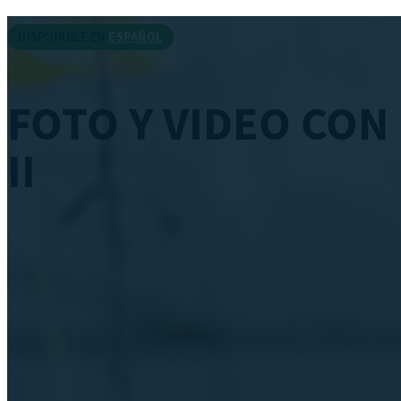
DISPONIBLE EN
ESPAÑOL
FOTO Y VIDEO CON 
II