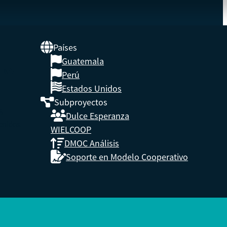
Países
Guatemala
UNA
Perú
Estados Unidos
Subproyectos
s,
Dulce Esperanza
enidos.
WIELCOOP
DMOC Análisis
Soporte en Modelo Cooperativo