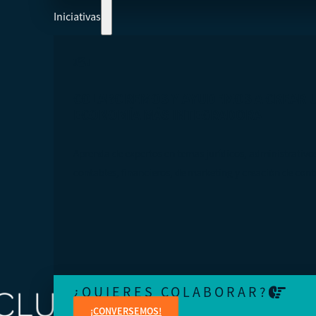
Iniciativas
COLABOREMOS Y AYUDEMOS A CREAR 
ECONOMÍA MÁS INTEGRADORA
Aprenda de expertos en temas jurídicos, administrativo
contables, financieros, de marketing y creación de cont
¿QUIERES COLABORAR?
¡CONVERSEMOS!