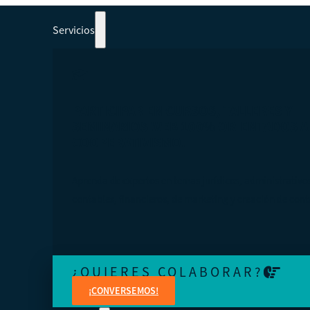
Servicios
PARTICIPAR EN CURSOS, TALLERES Y
SEMINARIOS WEB 100% ORIENTADOS A
COOPERATIVISMO.
Aprenda de expertos en temas jurídicos, administrativo
contables, financieros, de marketing y creación de cont
¿QUIERES COLABORAR?
¡CONVERSEMOS!