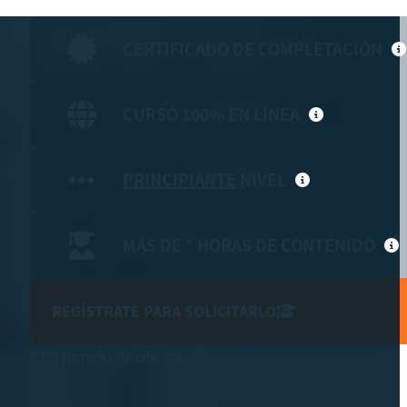
CERTIFICADO DE COMPLETACIÓN
CURSO 100% EN LÍNEA
PRINCIPIANTE
NIVEL
MÁS DE * HORAS DE CONTENIDO
REGÍSTRATE PARA SOLICITARLO
* En horario de oficina.