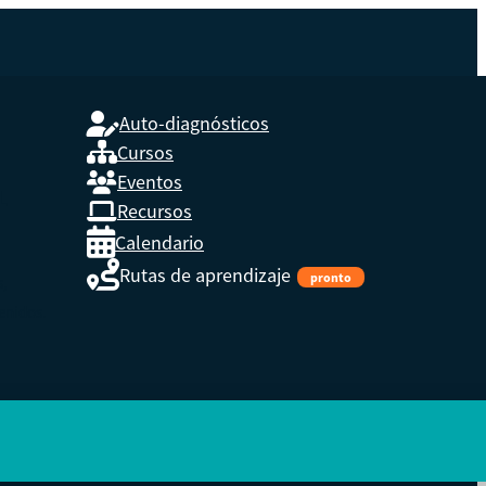
Auto-diagnósticos
Cursos
Eventos
L
Recursos
Calendario
Rutas de aprendizaje
pronto
s,
enidos.