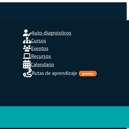
Auto-diagnósticos
Cursos
Eventos
L
Recursos
Calendario
Rutas de aprendizaje
pronto
s,
enidos.