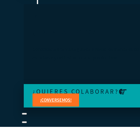
¿TE SIENTES PERDIDO?
Conéctese a una visita guiada o revise los manuales del
estudiante y del instructor a su propio ritmo.
¿QUIERES COLABORAR?
¡CONVERSEMOS!