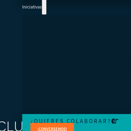
Iniciativas
COLABOREMOS Y AYUDEMOS A CREAR 
ECONOMÍA MÁS INTEGRADORA
Aprenda de expertos en temas jurídicos, administrativo
contables, financieros, de marketing y creación de cont
¿QUIERES COLABORAR?
¡CONVERSEMOS!