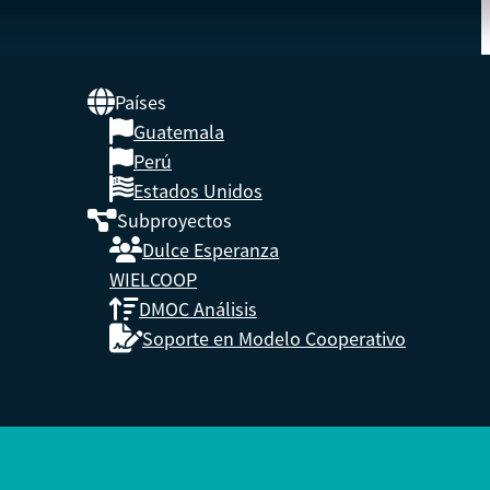
Países
Guatemala
UNA
Perú
Estados Unidos
Subproyectos
s,
Dulce Esperanza
enidos.
WIELCOOP
DMOC Análisis
Soporte en Modelo Cooperativo