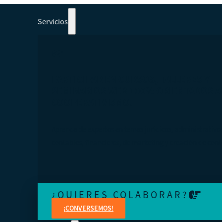
Servicios
PARTICIPAR EN CURSOS, TALLERES Y
SEMINARIOS WEB 100% ORIENTADOS A
COOPERATIVISMO.
Aprenda de expertos en temas jurídicos, administrativo
contables, financieros, de marketing y creación de cont
¿QUIERES COLABORAR?
¡CONVERSEMOS!