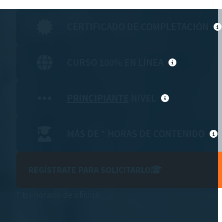
CERTIFICADO DE COMPLETACIÓN
CURSO 100% EN LÍNEA
PRINCIPIANTE
NIVEL
MÁS DE * HORAS DE CONTENIDO
REGÍSTRATE PARA SOLICITARLO
* En horario de oficina.