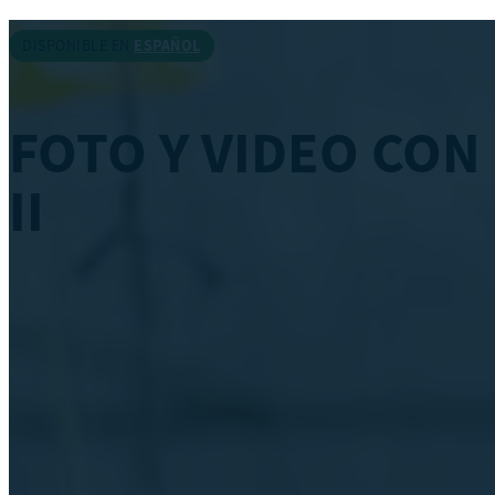
DISPONIBLE EN
ESPAÑOL
FOTO Y VIDEO CON 
II