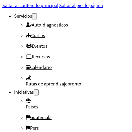
Saltar al contenido principal
Saltar al pie de página
Servicios
Auto-diagnósticos
Cursos
Eventos
Recursos
Calendario
Rutas de aprendizaje
pronto
Iniciativas
Países
Guatemala
Perú