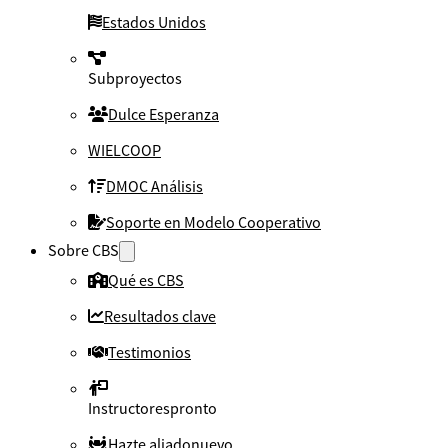
Estados Unidos
Subproyectos
Dulce Esperanza
WIELCOOP
DMOC Análisis
Soporte en Modelo Cooperativo
Sobre CBS
Qué es CBS
Resultados clave
Testimonios
Instructores
pronto
Hazte aliado
nuevo