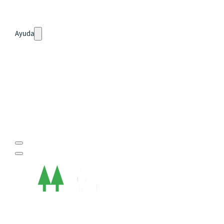
Noticias
Ayuda
Tour guiado
Recursos para estudiantes
pronto
Guía del instructor
pronto
Contacto