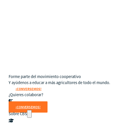
Subproyectos
Dulce Esperanza
WIELCOOP
DMOC Análisis
Feria DIME
ECO Cacao
Soporte en Modelo Cooperativo
Forme parte del movimiento cooperativo
Y ayúdenos a educar a más agricultores de todo el mundo.
¡CONVERSEMOS!
¿Quieres colaborar?
¡CONVERSEMOS!
Sobre CBS