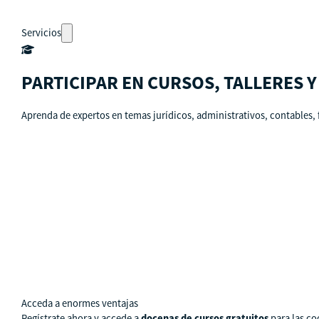
Servicios
PARTICIPAR EN CURSOS, TALLERES 
Aprenda de expertos en temas jurídicos, administrativos, contables, 
Auto-diagnósticos
Cursos
Eventos
Recursos
Calendario
Rutas de aprendizaje
pronto
Acceda a enormes ventajas
Regístrate ahora y accede a
docenas de cursos gratuitos
para las co