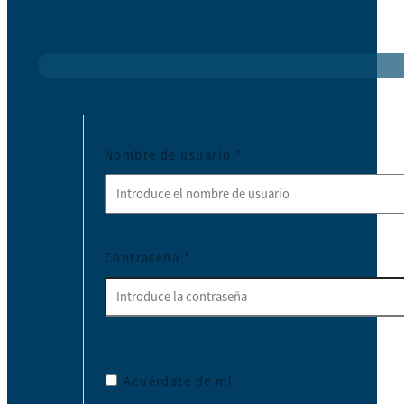
Nombre de usuario
*
Contraseña
*
Acuérdate de mí