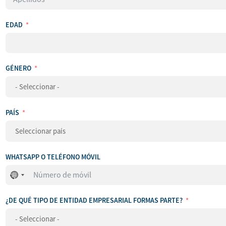
EDAD
GÉNERO
PAÍS
WHATSAPP O TELÉFONO MÓVIL
No
se
ha
¿DE QUÉ TIPO DE ENTIDAD EMPRESARIAL FORMAS PARTE?
seleccionado
ningún