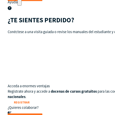
Ayuda
¿TE SIENTES PERDIDO?
Conéctese a una visita guiada o revise los manuales del estudiante y 
Tour guiado
Recursos para estudiantes
pronto
Guía del instructor
pronto
Contacto
Acceda a enormes ventajas
Regístrate ahora y accede a
docenas de cursos gratuitos
para las co
nacionales
.
REGISTRAR
¿Quieres colaborar?