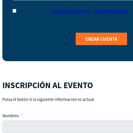
He leído y acepto los
Términos y Condiciones
y
Política de Privacidad
Al registrarte en Coop Business School nos das permiso para almacenar 
mejorar tu experiencia como estudiante y usuario.
CREAR CUENTA
INSCRIPCIÓN AL EVENTO
Pulsa el botón si la siguiente información es actual.
Nombres