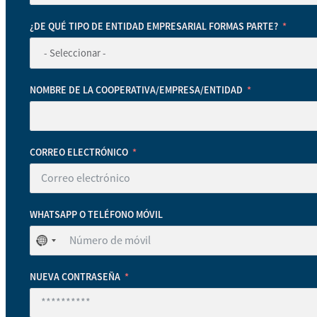
¿DE QUÉ TIPO DE ENTIDAD EMPRESARIAL FORMAS PARTE?
NOMBRE DE LA COOPERATIVA/EMPRESA/ENTIDAD
CORREO ELECTRÓNICO
WHATSAPP O TELÉFONO MÓVIL
No
se
ha
NUEVA CONTRASEÑA
seleccionado
ningún
país