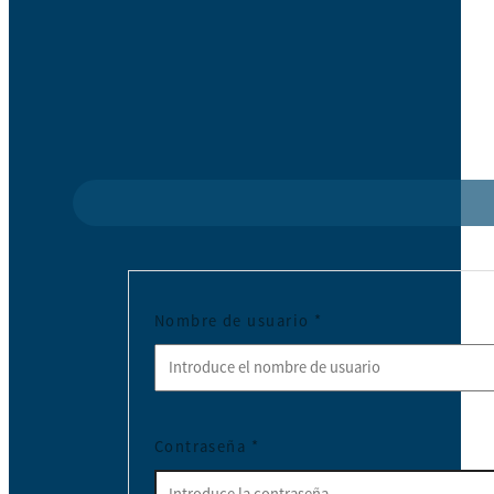
Nombre de usuario
*
Contraseña
*