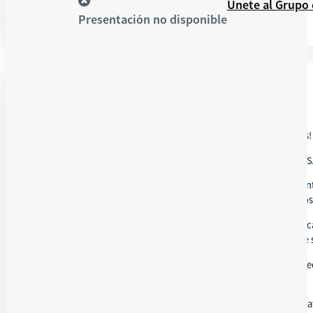
Recursos
Únete al Grupo
Presentación no disponible
DETALLES
🗳️🤝 ¡Participa en la Asamblea Eleccionaria y la Elección de Tericos
Únete a nosotros en este evento especial organizado por NCBA CLUSA
En esta asamblea crucial, aprenderás sobre los principios fundamen
democrático garantiza la representación equitativa de los miembros 
Nuestros expertos compartirán consejos prácticos y mejores práctica
un ambiente inclusivo y democrático donde todos los miembros se 
Ya sea que estés involucrado en la organización de una asamblea ele
información valiosa y perspectivas únicas.
¡No te pierdas esta oportunidad de fortalecer la democracia cooperat