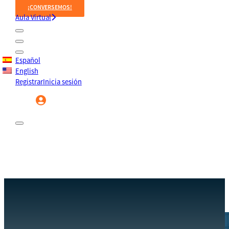
¡CONVERSEMOS!
Aula Virtual
Español
English
Registrar
Inicia sesión
Registrar
Inicia sesión
EVENTOS
ASAMBLEA ELECCIONARIA Y LA ELECCIÓN DE TERCIOS
INICIO