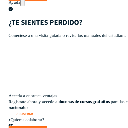
Ayuda
¿TE SIENTES PERDIDO?
Conéctese a una visita guiada o revise los manuales del estudiante y
Tour guiado
Recursos para estudiantes
pronto
Guía del instructor
pronto
Contacto
Acceda a enormes ventajas
docenas de cursos gratuitos
Regístrate ahora y accede a
para las 
nacionales
.
REGISTRAR
¿Quieres colaborar?