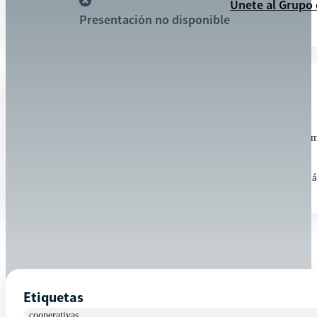
Recursos
Únete al Grupo
Presentación no disponible
DETALLES
Amigos cooperativistas, en nuestros jueves de "Chela con ami
escuchada por todos vosotros.
Solo necesitas una chela en la mano y las ganas de saber m
Etiquetas
cooperativas