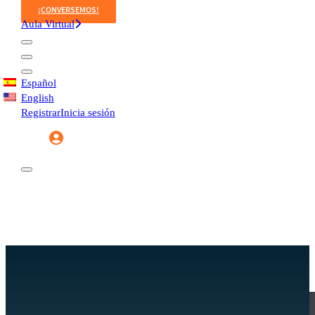
¡CONVERSEMOS!
Aula Virtual
Español
English
Registrar
Inicia sesión
Registrar
Inicia sesión
EVENTOS
HISTORIA CURIMANA
INICIO