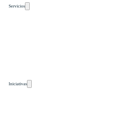
Servicios
Auto-diagnósticos
Cursos
Eventos
Recursos
Calendario
Rutas de aprendizaje
pronto
Iniciativas
Países
Guatemala
Perú