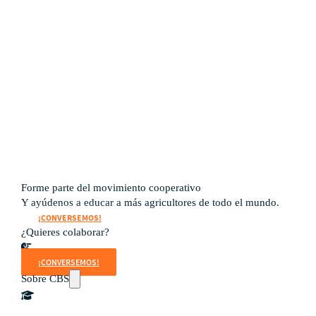
Subproyectos
Dulce Esperanza
WIELCOOP
DMOC Análisis
Feria DIME
ECO Cacao
Soporte en Modelo Cooperativo
Forme parte del movimiento cooperativo
Y ayúdenos a educar a más agricultores de todo el mundo.
¡CONVERSEMOS!
¿Quieres colaborar?
¡CONVERSEMOS!
Sobre CBS