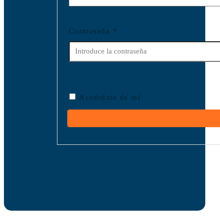
Contraseña
*
Acuérdate de mí