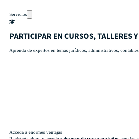
Servicios
PARTICIPAR EN CURSOS, TALLERES 
Aprenda de expertos en temas jurídicos, administrativos, contables
Auto-diagnósticos
Cursos
Eventos
Recursos
Calendario
Rutas de aprendizaje
pronto
Acceda a enormes ventajas
docenas de cursos gratuitos
Regístrate ahora y accede a
para las 