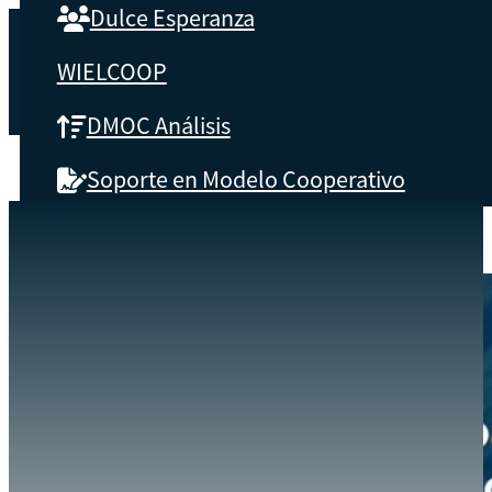
Dulce Esperanza
WIELCOOP
DMOC Análisis
Soporte en Modelo Cooperativo
SOBRE CBS
EVENTOS
MODELOS ASOCIATIVOS EMPRESARIALES, CON ÉNFASIS EN EL 
INICIO
Qué es CBS
Resultados clave
Testimonios
Instructores
pronto