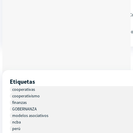
DETALLES
El Ministerio de la Producción, el Ministerio de Transportes y
empresariales, con énfasis en el modelo cooperativo
Este webinar está dirigido los transportistas, a fin de darles a
Etiquetas
cooperativas
cooperativismo
finanzas
GOBERNANZA
modelos asociativos
ncba
perú