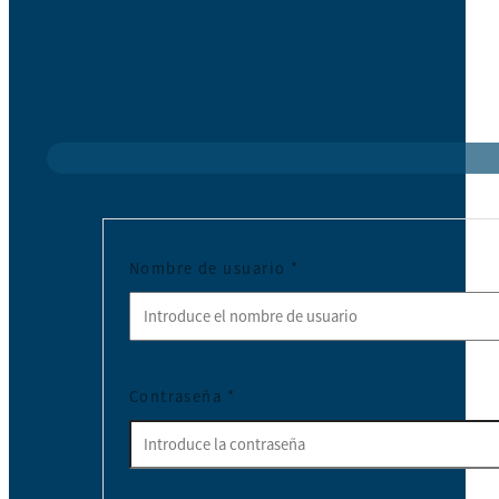
Nombre de usuario
*
Contraseña
*