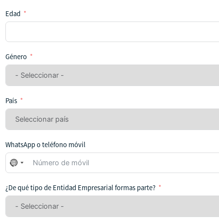
Edad
Género
País
WhatsApp o teléfono móvil
No
se
ha
¿De qué tipo de Entidad Empresarial formas parte?
seleccionado
ningún
país