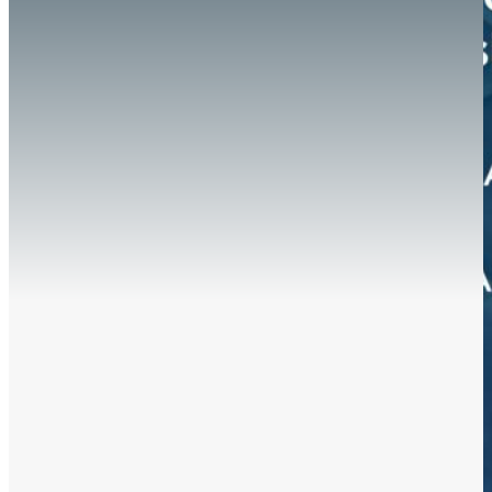
Hazte aliado
nuevo
Noticias
AYUDA
Tour guiado
Recursos para estudiantes
pronto
Guía del instructor
pronto
Contacto