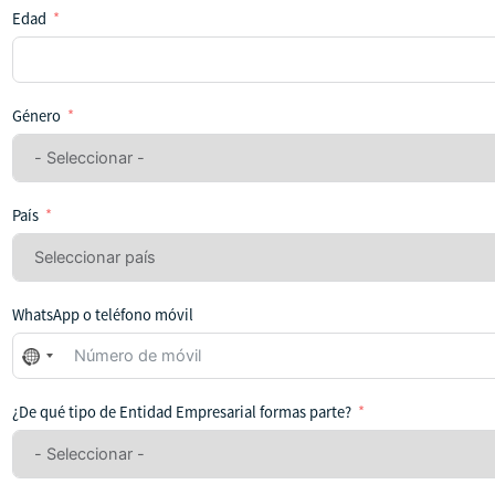
Edad
Género
País
WhatsApp o teléfono móvil
No
se
ha
¿De qué tipo de Entidad Empresarial formas parte?
seleccionado
ningún
país