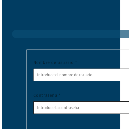
Nombre de usuario
*
Contraseña
*