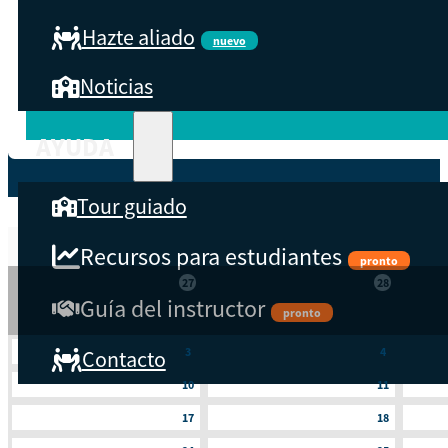
Lengua
Hazte aliado
nuevo
Noticias
País
AYUDA
Tour guiado
LUN
MAR
Recursos para estudiantes
pronto
27
28
Guía del instructor
pronto
3
4
Contacto
10
11
17
18