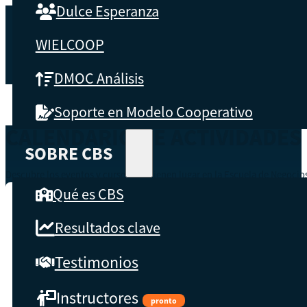
Dulce Esperanza
WIELCOOP
DMOC Análisis
Soporte en Modelo Cooperativo
CALENDARIO DE ACTIVIDADES
SOBRE CBS
Descubre los eventos y cursos que tienen lugar en la Escuela de Negoci
Qué es CBS
FILTRAR POR
Resultados clave
Tipo de actividad
Testimonios
Temas
Instructores
pronto