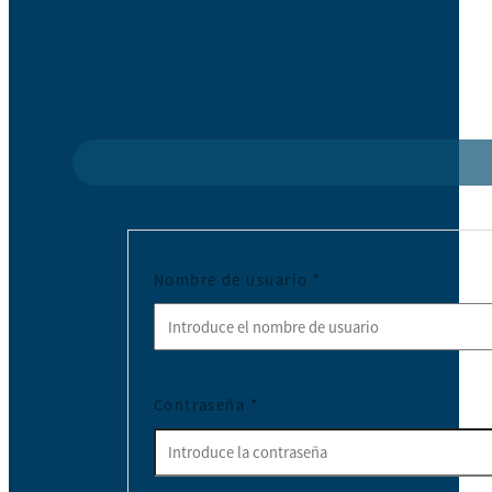
Nombre de usuario
*
Contraseña
*